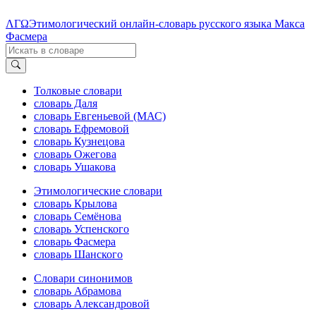
ΛΓΩ
Этимологический онлайн-словарь русского языка Макса
Фасмера
Толковые словари
словарь Даля
словарь Евгеньевой (МАС)
словарь Ефремовой
словарь Кузнецова
словарь Ожегова
словарь Ушакова
Этимологические словари
словарь Крылова
словарь Семёнова
словарь Успенского
словарь Фасмера
словарь Шанского
Словари синонимов
словарь Абрамова
словарь Александровой