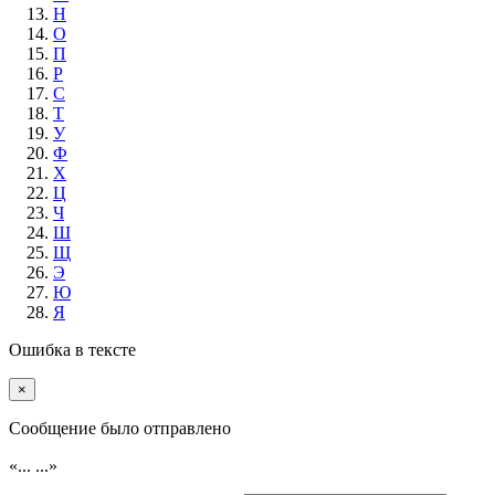
Н
О
П
Р
С
Т
У
Ф
Х
Ц
Ч
Ш
Щ
Э
Ю
Я
Ошибка в тексте
×
Cообщение было отправлено
«...
...»