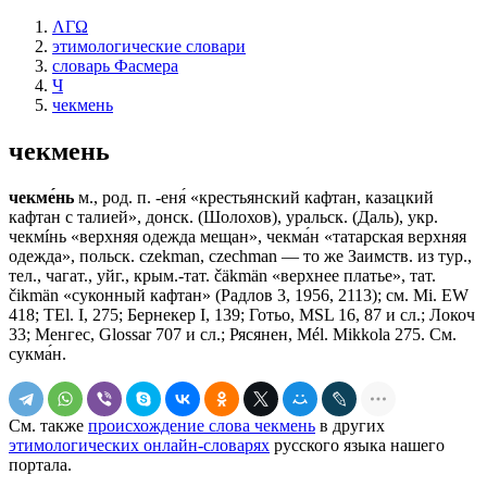
ΛΓΩ
этимологические словари
словарь Фасмера
Ч
чекмень
чекмень
чекме́нь
м., род. п. -еня́ «крестьянский кафтан, казацкий
кафтан с талией», донск. (Шолохов), уральск. (Даль), укр.
чекмíнь «верхняя одежда мещан», чекма́н «татарская верхняя
одежда», польск. czekman, сzесhmаn — то же Заимств. из тур.,
тел., чагат., уйг., крым.-тат. čäkmän «верхнее платье», тат.
čikmän «суконный кафтан» (Радлов 3, 1956, 2113); см. Мi. ЕW
418; ТЕl. I, 275; Бернекер I, 139; Готьо, МSL 16, 87 и сл.; Локоч
33; Менгес, Glossar 707 и сл.; Рясянен, Мél. Мikkola 275. См.
сукма́н.
См. также
происхождение слова чекмень
в других
этимологических онлайн-словарях
русского языка нашего
портала.