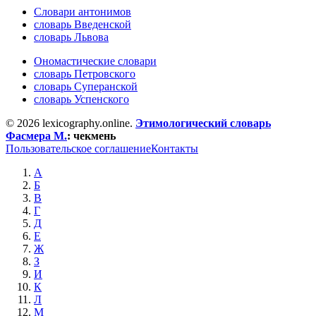
Словари антонимов
словарь Введенской
словарь Львова
Ономастические словари
словарь Петровского
словарь Суперанской
словарь Успенского
© 2026 lexicography.online.
Этимологический словарь
Фасмера М.
:
чекмень
Пользовательское соглашение
Контакты
А
Б
В
Г
Д
Е
Ж
З
И
К
Л
М