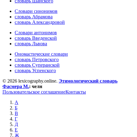
словарь Шанского
Словари синонимов
словарь Абрамова
словарь Александровой
Словари антонимов
словарь Введенской
словарь Львова
Ономастические словари
словарь Петровского
словарь Суперанской
словарь Успенского
© 2026 lexicography.online.
Этимологический словарь
Фасмера М.
:
челн
Пользовательское соглашение
Контакты
А
Б
В
Г
Д
Е
Ж