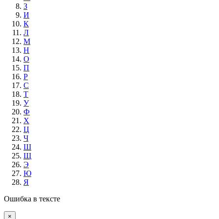
З
И
К
Л
М
Н
О
П
Р
С
Т
У
Ф
Х
Ц
Ч
Ш
Щ
Э
Ю
Я
Ошибка в тексте
×