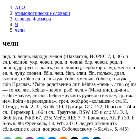
ΛΓΩ
этимологические словари
словарь Фасмера
Ч
челн
челн
род. п. челна́, народн. чёлон (Шахматов, ИОРЯС 7, I, 305 и
сл.), челно́к, укр. чо́вен, род. п. човна́, блр. чо́вен, род. п.
човна́, др.-русск. чьлнъ, болг. чо́лнец, сербохорв. чу̯н, местн. п.
ед. ч. чу́ну, словен. čȏln, чеш. člun, слвц. čln, польск. диал.
czółn м., czółno ср. р., в.-луж. čоłm, уменьш. čоłniса, н.-луж.
соłn Праслав. *čьlnъ родственно лит. kélmas «пень», лтш. cęl̂ms
— то же, лит. kelnas «паром, рыб. челн» (Межинис), д.-в.-н.
sсаlm «navis», англос. helma «рукоять рулевого весла», ср.-нж.-
нем. holm «перекладина», греч. σκαλμός «колышек»; см. И.
Шмидт, Vok. 2, 32; Kritik 110; Цупица, GG. 152; Перссон 174 и
сл.; Бернекер I, 166 и сл.; Траутман, ВSW 125 и сл.; М.-Э. I,
369; Буга, РФВ 67, 235; Мейе, RЕS 7, 7; Брюкнер, AfslPh 39, I;
Słown. 80; Френкель, Lit. Wb. 237. Следует отклонить
сближение с клён, вопреки Соболевскому («Slavia», 5, 445).