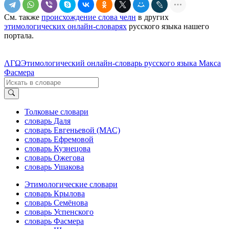
См. также
происхождение слова челн
в других
этимологических онлайн-словарях
русского языка нашего
портала.
ΛΓΩ
Этимологический онлайн-словарь русского языка Макса
Фасмера
Толковые словари
словарь Даля
словарь Евгеньевой (МАС)
словарь Ефремовой
словарь Кузнецова
словарь Ожегова
словарь Ушакова
Этимологические словари
словарь Крылова
словарь Семёнова
словарь Успенского
словарь Фасмера