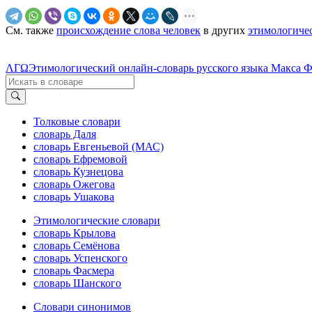
См. также
происхождение слова человек
в других
этимологиче
ΛΓΩ
Этимологический онлайн-словарь русского языка Макса 
Толковые словари
словарь Даля
словарь Евгеньевой (МАС)
словарь Ефремовой
словарь Кузнецова
словарь Ожегова
словарь Ушакова
Этимологические словари
словарь Крылова
словарь Семёнова
словарь Успенского
словарь Фасмера
словарь Шанского
Словари синонимов