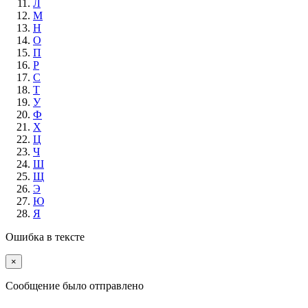
Л
М
Н
О
П
Р
С
Т
У
Ф
Х
Ц
Ч
Ш
Щ
Э
Ю
Я
Ошибка в тексте
×
Cообщение было отправлено