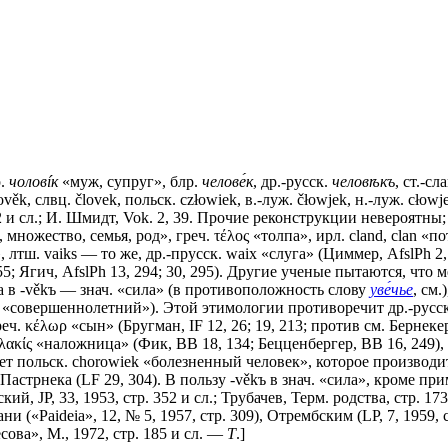
р.
чоловíк
«муж, супруг», блр.
челове́к
, др.-русск.
человѣкъ
, ст.-сл
 člověk, слвц. človek, польск. człowiek, в.-луж. čłowjek, н.-луж. сł
, 382 и сл.; И. Шмидт, Vok. 2, 39. Прочие реконструкции невероятны
 множество, семья, род», греч. τέλος «толпа», ирл. cland, сlаn «потом
 лтш. vaiks — то же, др.-прусск. waiх «слуга» (Циммер, AfslPh 2, 
55; Ягич, AfslPh 13, 294; 30, 295). Другие ученые пытаются, что
 а в -věkъ — знач. «сила» (в противоположность слову
уве́чье
, см
сь — «совершеннолетний»). Этой этимологии противоречит др.-рус
реч. κέλωρ «сын» (Бругман, IF 12, 26; 19, 213; против см. Бернеке
λακίς «наложница» (Фик, ВВ 18, 134; Бецценбергер, ВВ 16, 249),
ает польск. chorowiek «болезненный человек», которое производ
, Пастрнека (LF 29, 304). В пользу -věkъ в знач. «сила», кроме 
ий, JР, 33, 1953, стр. 352 и сл.; Трубачев, Терм. родства, стр. 1
(«Раidеiа», 12, № 5, 1957, стр. 309), Отрембским (LР, 7, 1959,
ова», М., 1972, стр. 185 и сл. —
Т
.]