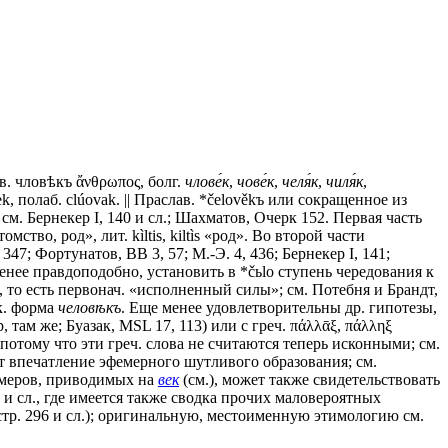
ав.
чловѣкъ
ἄνθρωπος, болг.
члове́к
,
чове́к
,
челя́к
,
чиля́к
,
оwjеk, полаб. clúovak. || Праслав. *čelověkъ или сокращенное из
; см. Бернекер I, 140 и сл.; Шахматов, Очерк 152. Первая часть
ство, род», лит. kìltis, kiltìs «род». Во второй части
347; Фортунатов, ВВ 3, 57; М.-Э. 4, 436; Бернекер I, 141;
 менее правдоподобно, установить в *čьlо ступень чередования к
.), то есть первонач. «исполненный силы»; см. Потебня и Брандт,
ск. форма
человѣкъ
. Еще менее удовлетворительны др. гипотезы,
р, там же; Буазак, МSL 17, 113) или с греч. πάλλᾱξ, πάλληξ
 потому что эти греч. слова не считаются теперь исконными; см.
ит впечатление эфемерного шутливого образования; см.
примеров, приводимых на
век
(см.), может также свидетельствовать
73 и сл., где имеется также сводка прочих маловероятных
 стр. 296 и сл.); оригинальную, местоименную этимологию см.