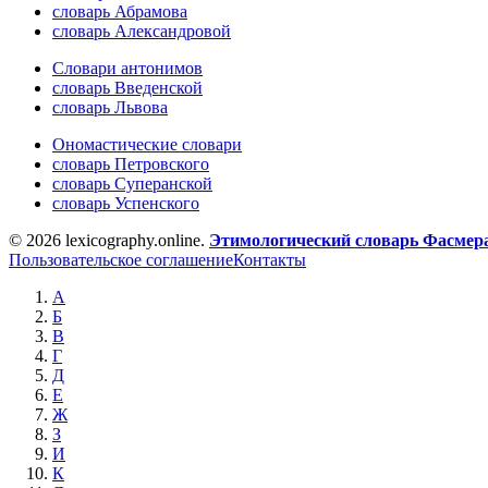
словарь Абрамова
словарь Александровой
Словари антонимов
словарь Введенской
словарь Львова
Ономастические словари
словарь Петровского
словарь Суперанской
словарь Успенского
© 2026 lexicography.online.
Этимологический словарь Фасмер
Пользовательское соглашение
Контакты
А
Б
В
Г
Д
Е
Ж
З
И
К