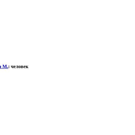
а М.
:
человек