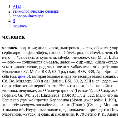
ΛΓΩ
этимологические словари
словарь Фасмера
Ч
человек
человек
челове́к
, род. п.
-а
; диал.
челэ́к
, дмитровск.,
чилэ́к
, обоянск.; ук
сербохорв. чо̀вjек, чȍвjек, словен. člóvẹk, род. п. človẹ́ka, чеш.
него — *čьlověkъ, откуда лтш. cìlvę̃ks «человек»; см. М.-Э. I
— čеlо- — сближается с
че́лядь
, далее — с др.-инд. kúlam «стадо,
усматривают слово, родственное лит. vaĩkas «мальчик, ребенок»,
Младенов 687; Мейе, RS 2, 63; Траутман, ВSW 339; Арr. Sprd. 4
cělъ (см.
це́лый
), которая больше нигде не засвидетельствована,
Сб. Вс. Миллеру 308 и сл.; Вайан, ВSL 39, 2, XIII и сл. (зде
напр. сближение первой части *čеlо- с д.-в.-н. helid «герой» и г
«юноша, девушка», παλλάκιον·μειράκιον (Гесихий), παλλακή, παλ
Гофман, Gr. Wb. 251; Шахматов, ИОРЯС 17, 2, 322. Мало что д
Бернекер (там же) против Карловича (Słown. gwar polsk. I, 199)
диал.
обезве́кнуть
«ослабеть», арханг. (Подв.). [См. еще Мошинск
этимологий. Неудачные новые предположения приводятся Пизани 
Мартынов, «Русск. и слав. языкознание. К 70-летию Р. И. Аванес