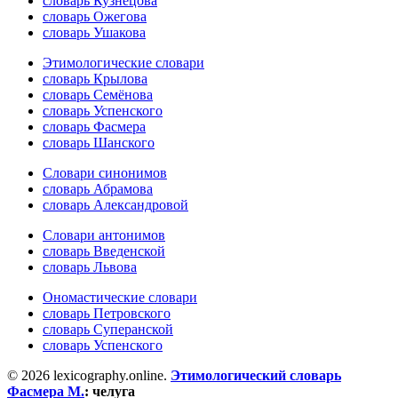
словарь Кузнецова
словарь Ожегова
словарь Ушакова
Этимологические словари
словарь Крылова
словарь Семёнова
словарь Успенского
словарь Фасмера
словарь Шанского
Словари синонимов
словарь Абрамова
словарь Александровой
Словари антонимов
словарь Введенской
словарь Львова
Ономастические словари
словарь Петровского
словарь Суперанской
словарь Успенского
© 2026 lexicography.online.
Этимологический словарь
Фасмера М.
:
челуга