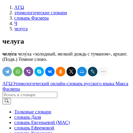
ΛΓΩ
этимологические словари
словарь Фасмера
Ч
челуга
челуга
челу́га
челу́ха «холодный, мелкий дождь с туманом», арханг.
(Подв.) Темное слово.
ΛΓΩ
Этимологический онлайн-словарь русского языка Макса
Фасмера
Толковые словари
словарь Даля
словарь Евгеньевой (МАС)
словарь Ефремовой