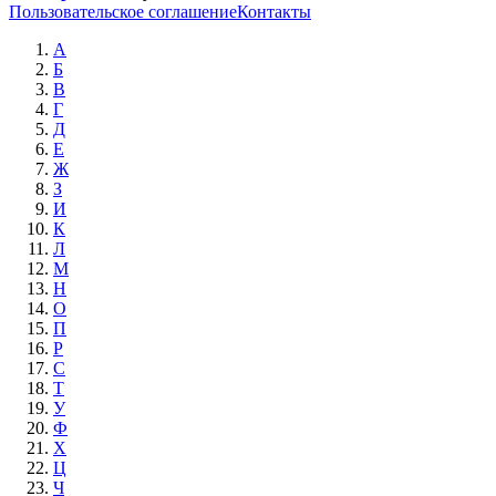
Пользовательское соглашение
Контакты
А
Б
В
Г
Д
Е
Ж
З
И
К
Л
М
Н
О
П
Р
С
Т
У
Ф
Х
Ц
Ч