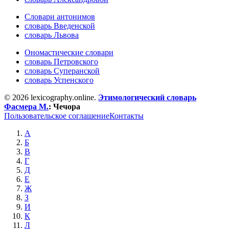
Словари антонимов
словарь Введенской
словарь Львова
Ономастические словари
словарь Петровского
словарь Суперанской
словарь Успенского
© 2026 lexicography.online.
Этимологический словарь
Фасмера М.
:
Чечора
Пользовательское соглашение
Контакты
А
Б
В
Г
Д
Е
Ж
З
И
К
Л