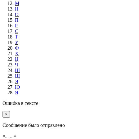
М
Н
О
П
Р
С
Т
У
Ф
Х
Ц
Ч
Ш
Щ
Э
Ю
Я
Ошибка в тексте
×
Cообщение было отправлено
«...
...»