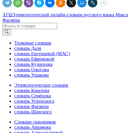
ΛΓΩ
Этимологический онлайн-словарь русского языка Макса
Фасмера
Толковые словари
словарь Даля
словарь Евгеньевой (МАС)
словарь Ефремовой
словарь Кузнецова
словарь Ожегова
словарь Ушакова
Этимологические словари
словарь Крылова
словарь Семёнова
словарь Успенского
словарь Фасмера
словарь Шанского
Словари синонимов
словарь Абрамова
словарь Александровой