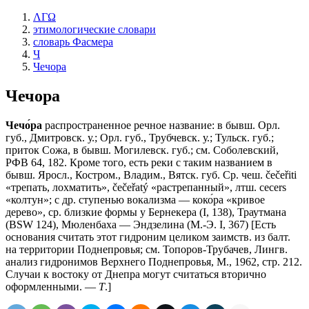
ΛΓΩ
этимологические словари
словарь Фасмера
Ч
Чечора
Чечора
Чечо́ра
распространенное речное название: в бывш. Орл.
губ., Дмитровск. у.; Орл. губ., Трубчевск. у.; Тульск. губ.;
приток Сожа, в бывш. Могилевск. губ.; см. Соболевский,
РФВ 64, 182. Кроме того, есть реки с таким названием в
бывш. Яросл., Костром., Владим., Вятск. губ. Ср. чеш. čečeřiti
«трепать, лохматить», čеčеřаtý «растрепанный», лтш. сесеrs
«колтун»; с др. ступенью вокализма — коко́ра «кривое
дерево», ср. близкие формы у Бернекера (I, 138), Траутмана
(ВSW 124), Мюленбаха — Эндзелина (М.-Э. I, 367) [Есть
основания считать этот гидроним целиком заимств. из балт.
на территории Поднепровья; см. Топоров-Трубачев, Лингв.
анализ гидронимов Верхнего Поднепровья, М., 1962, стр. 212.
Случаи к востоку от Днепра могут считаться вторично
оформленными. —
Т
.]