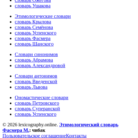
словарь Ожегова
словарь Ушакова
Этимологические словари
словарь Крылова
словарь Семёнова
словарь Успенского
словарь Фасмера
словарь Шанского
Словари синонимов
словарь Абрамова
словарь Александровой
Словари антонимов
словарь Введенской
словарь Львова
Ономастические словари
словарь Петровского
словарь Суперанской
словарь Успенского
© 2026 lexicography.online.
Этимологический словарь
Фасмера М.
:
чибак
Пользовательское соглашение
Контакты