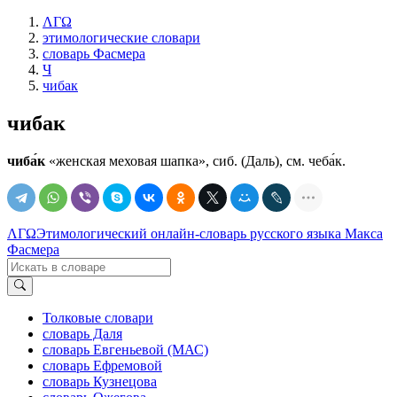
ΛΓΩ
этимологические словари
словарь Фасмера
Ч
чибак
чибак
чиба́к
«женская меховая шапка», сиб. (Даль), см. чеба́к.
ΛΓΩ
Этимологический онлайн-словарь русского языка Макса
Фасмера
Толковые словари
словарь Даля
словарь Евгеньевой (МАС)
словарь Ефремовой
словарь Кузнецова