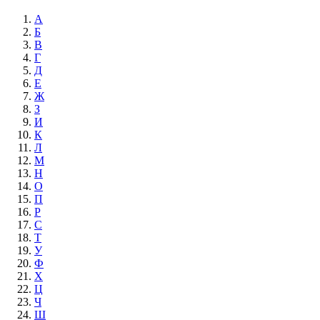
А
Б
В
Г
Д
Е
Ж
З
И
К
Л
М
Н
О
П
Р
С
Т
У
Ф
Х
Ц
Ч
Ш