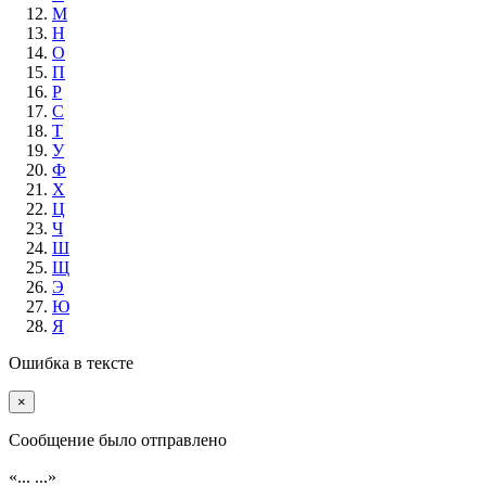
М
Н
О
П
Р
С
Т
У
Ф
Х
Ц
Ч
Ш
Щ
Э
Ю
Я
Ошибка в тексте
×
Cообщение было отправлено
«...
...»