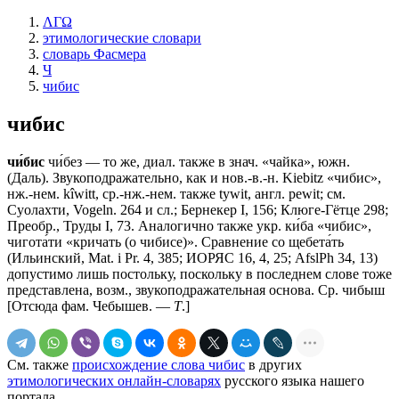
ΛΓΩ
этимологические словари
словарь Фасмера
Ч
чибис
чибис
чи́бис
чи́без — то же, диал. также в знач. «чайка», южн.
(Даль). Звукоподражательно, как и нов.-в.-н. Kiebitz «чибис»,
нж.-нем. kîwitt, ср.-нж.-нем. также tywit, англ. pewit; см.
Суолахти, Vogeln. 264 и сл.; Бернекер I, 156; Клюге-Гётце 298;
Преобр., Труды I, 73. Аналогично также укр. ки́ба «чибис»,
чигота́ти «кричать (о чибисе)». Сравнение со щебета́ть
(Ильинский, Маt. i Рr. 4, 385; ИОРЯС 16, 4, 25; AfslPh 34, 13)
допустимо лишь постольку, поскольку в последнем слове тоже
представлена, возм., звукоподражательная основа. Ср. чибыш
[Отсюда фам. Чебышев. —
Т
.]
См. также
происхождение слова чибис
в других
этимологических онлайн-словарях
русского языка нашего
портала.