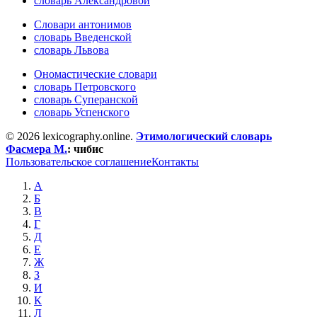
словарь Александровой
Словари антонимов
словарь Введенской
словарь Львова
Ономастические словари
словарь Петровского
словарь Суперанской
словарь Успенского
© 2026 lexicography.online.
Этимологический словарь
Фасмера М.
:
чибис
Пользовательское соглашение
Контакты
А
Б
В
Г
Д
Е
Ж
З
И
К
Л