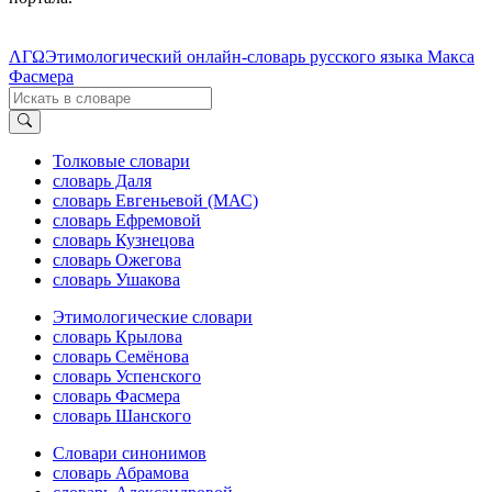
ΛΓΩ
Этимологический онлайн-словарь русского языка Макса
Фасмера
Толковые словари
словарь Даля
словарь Евгеньевой (МАС)
словарь Ефремовой
словарь Кузнецова
словарь Ожегова
словарь Ушакова
Этимологические словари
словарь Крылова
словарь Семёнова
словарь Успенского
словарь Фасмера
словарь Шанского
Словари синонимов
словарь Абрамова