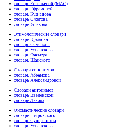
словарь Евгеньевой (МАС)
словарь Ефремовой
словарь Кузнецова
словарь Ожегова
словарь Ушакова
Этимологические словари
словарь Крылова
словарь Семёнова
словарь Успенского
словарь Фасмера
словарь Шанского
Словари синонимов
словарь Абрамова
словарь Александровой
Словари антонимов
словарь Введенской
словарь Львова
Ономастические словари
словарь Петровского
словарь Суперанской
словарь Успенского