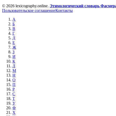
© 2026 lexicography.online.
Этимологический словарь Фасмер
Пользовательское соглашение
Контакты
А
Б
В
Г
Д
Е
Ж
З
И
К
Л
М
Н
О
П
Р
С
Т
У
Ф
Х