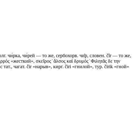
г. чи́рка, чи́рей — то же, сербохорв. чи̑р, словен. čȋr — то же,
ρός «жесткий», σκεῖρος ̇ ἄλσος καὶ δρυμός ̇ Φιλητᾶς δε την
т., чагат. čir «нарыв», кирг. čiri «гнилой», тур. čirik «гной»