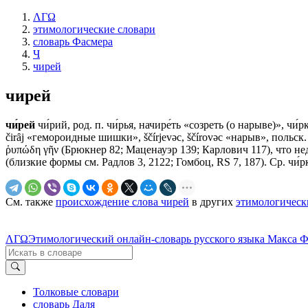
ΛΓΩ
этимологические словари
словарь Фасмера
Ч
чирей
чирей
чи́рей
чи́рий, род. п. чи́рья, начире́ть «созреть (о нарыве)», чи́
čirȃj «гемороидные шишки», ščírjevǝc, ščírovǝc «нарыв», польск.
ῥυπώδη γῆν (Брюкнер 82; Маценауэр 139; Карлович 117), что недос
(близкие формы см. Радлов 3, 2122; Гомбоц, RS 7, 187). Ср. чи́р
См. также
происхождение слова чирей
в других
этимологическ
ΛΓΩ
Этимологический онлайн-словарь русского языка Макса 
Толковые словари
словарь Даля