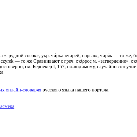
рка «грудной сосок», укр. чи́рка «чирей, нарыв», чиря́к — то же, бол
 сzуrеk — то же Сравнивают с греч. σκίρρος м. «затвердение», σκιρ
товерно; см. Бернекер I, 157; по-видимому, случайно созвучие с та
ка.
их онлайн-словарях
русского языка нашего портала.
Фасмера