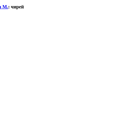
а М.
:
чирей