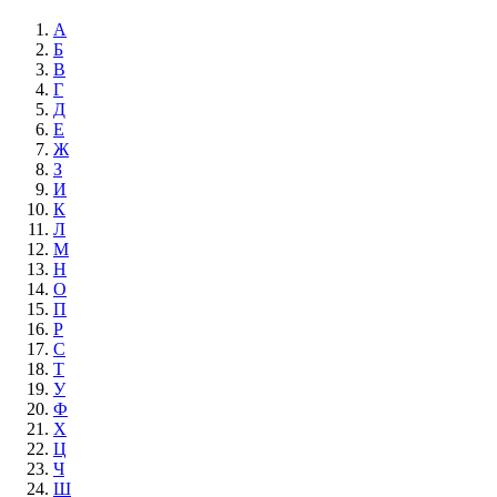
А
Б
В
Г
Д
Е
Ж
З
И
К
Л
М
Н
О
П
Р
С
Т
У
Ф
Х
Ц
Ч
Ш