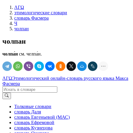
ΛΓΩ
этимологические словари
словарь Фасмера
Ч
чолпан
чолпан
чолпа́н
см. челпа́н.
ΛΓΩ
Этимологический онлайн-словарь русского языка Макса
Фасмера
Толковые словари
словарь Даля
словарь Евгеньевой (МАС)
словарь Ефремовой
словарь Кузнецова