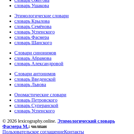
словарь Ожегова
словарь Ушакова
Этимологические словари
словарь Крылова
словарь Семёнова
словарь Успенского
словарь Фасмера
словарь Шанского
Словари синонимов
словарь Абрамова
словарь Александровой
Словари антонимов
словарь Введенской
словарь Львова
Ономастические словари
словарь Петровского
словарь Суперанской
словарь Успенского
© 2026 lexicography.online.
Этимологический словарь
Фасмера М.
:
чолпан
Пользовательское соглашение
Контакты