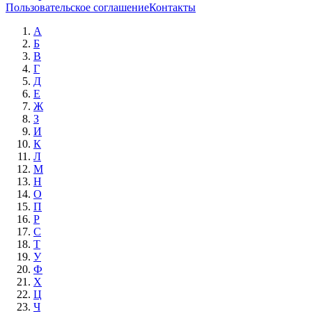
Пользовательское соглашение
Контакты
А
Б
В
Г
Д
Е
Ж
З
И
К
Л
М
Н
О
П
Р
С
Т
У
Ф
Х
Ц
Ч