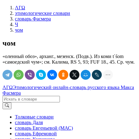
ΛΓΩ
этимологические словари
словарь Фасмера
Ч
чом
чом
«оленный обоз», арханг., мезенск. (Подв.). Из коми t᾽śоm
«самоедский чум»; см. Калима, RS 5, 93; FUF 18., 45. Ср. чум.
ΛΓΩ
Этимологический онлайн-словарь русского языка Макса
Фасмера
Толковые словари
словарь Даля
словарь Евгеньевой (МАС)
словарь Ефремовой