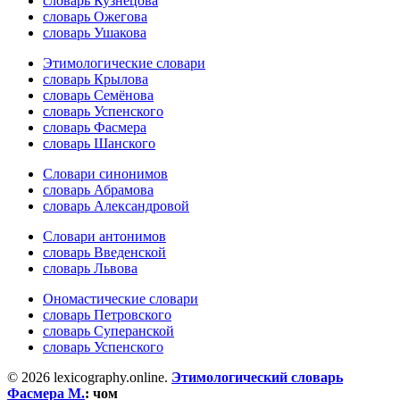
словарь Кузнецова
словарь Ожегова
словарь Ушакова
Этимологические словари
словарь Крылова
словарь Семёнова
словарь Успенского
словарь Фасмера
словарь Шанского
Словари синонимов
словарь Абрамова
словарь Александровой
Словари антонимов
словарь Введенской
словарь Львова
Ономастические словари
словарь Петровского
словарь Суперанской
словарь Успенского
© 2026 lexicography.online.
Этимологический словарь
Фасмера М.
:
чом