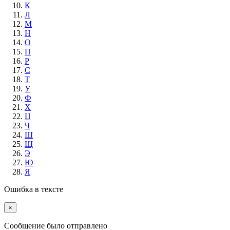
К
Л
М
Н
О
П
Р
С
Т
У
Ф
Х
Ц
Ч
Ш
Щ
Э
Ю
Я
Ошибка в тексте
×
Cообщение было отправлено