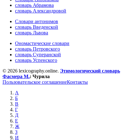
словарь Абрамова
словарь Александровой
Словари антонимов
словарь Введенской
словарь Львова
Ономастические словари
словарь Петровского
словарь Суперанской
словарь Успенского
© 2026 lexicography.online.
Этимологический словарь
Фасмера М.
:
Чурила
Пользовательское соглашение
Контакты
А
Б
В
Г
Д
Е
Ж
З
И