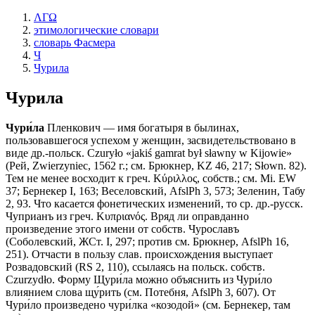
ΛΓΩ
этимологические словари
словарь Фасмера
Ч
Чурила
Чурила
Чури́ла
Пленкович — имя богатыря в былинах,
пользовавшегося успехом у женщин, засвидетельствовано в
виде др.-польск. Czuryło «jakiś gamrat bуł sławny w Kijowie»
(Рей, Zwierzyniec, 1562 г.; см. Брюкнер, KZ 46, 217; Słown. 82).
Тем не менее восходит к греч. Κύριλλος, собств.; см. Мi. ЕW
37; Бернекер I, 163; Веселовский, AfslPh 3, 573; Зеленин, Табу
2, 93. Что касается фонетических изменений, то ср. др.-русск.
Чуприанъ из греч. Κυπριανός. Вряд ли оправданно
произведение этого имени от собств. Чурославъ
(Соболевский, ЖСт. I, 297; против см. Брюкнер, AfslPh 16,
251). Отчасти в пользу слав. происхождения выступает
Розвадовский (RS 2, 110), ссылаясь на польск. собств.
Czurzydło. Форму Щури́ла можно объяснить из Чури́ло
влиянием слова щу́рить (см. Потебня, AfslPh 3, 607). От
Чури́ло произведено чури́лка «козодой» (см. Бернекер, там