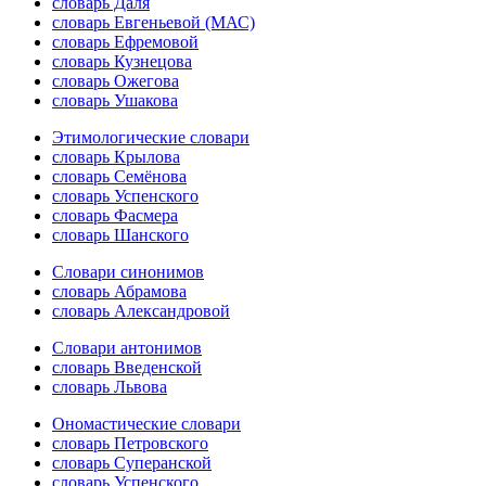
словарь Даля
словарь Евгеньевой (МАС)
словарь Ефремовой
словарь Кузнецова
словарь Ожегова
словарь Ушакова
Этимологические словари
словарь Крылова
словарь Семёнова
словарь Успенского
словарь Фасмера
словарь Шанского
Словари синонимов
словарь Абрамова
словарь Александровой
Словари антонимов
словарь Введенской
словарь Львова
Ономастические словари
словарь Петровского
словарь Суперанской
словарь Успенского