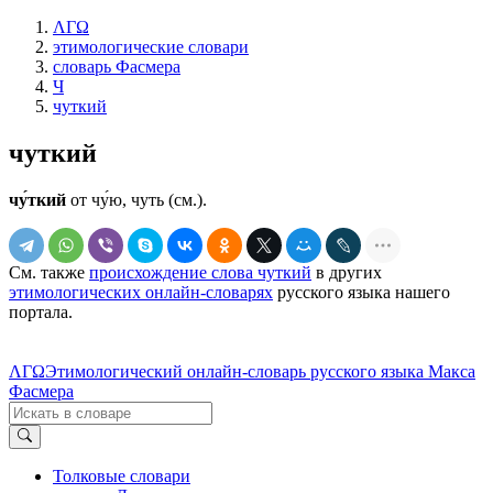
ΛΓΩ
этимологические словари
словарь Фасмера
Ч
чуткий
чуткий
чу́ткий
от чу́ю, чуть (см.).
См. также
происхождение слова чуткий
в других
этимологических онлайн-словарях
русского языка нашего
портала.
ΛΓΩ
Этимологический онлайн-словарь русского языка Макса
Фасмера
Толковые словари