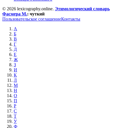
© 2026 lexicography.online.
Этимологический словарь
Фасмера М.
:
чуткий
Пользовательское соглашение
Контакты
А
Б
В
Г
Д
Е
Ж
З
И
К
Л
М
Н
О
П
Р
С
Т
У
Ф