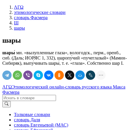
ΛΓΩ
этимологические словари
словарь Фасмера
Ш
шары
шары
шары́
мн. «вылупленные глаза», вологодск., перм., оренб.,
сиб. (Даль; ИОРЯС 1, 332), шаропу́чий «пучеглазый» (Мамин-
Сибиряк), выпу́чивать шары́, т. е. «глаза». Собственно шар I.
ΛΓΩ
Этимологический онлайн-словарь русского языка Макса
Фасмера
Толковые словари
словарь Даля
словарь Евгеньевой (МАС)