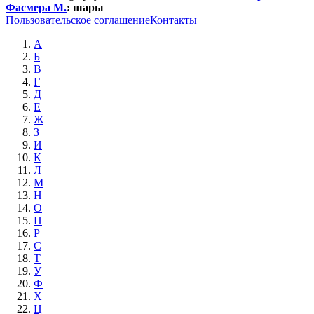
Фасмера М.
:
шары
Пользовательское соглашение
Контакты
А
Б
В
Г
Д
Е
Ж
З
И
К
Л
М
Н
О
П
Р
С
Т
У
Ф
Х
Ц