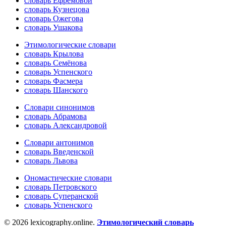
словарь Ефремовой
словарь Кузнецова
словарь Ожегова
словарь Ушакова
Этимологические словари
словарь Крылова
словарь Семёнова
словарь Успенского
словарь Фасмера
словарь Шанского
Словари синонимов
словарь Абрамова
словарь Александровой
Словари антонимов
словарь Введенской
словарь Львова
Ономастические словари
словарь Петровского
словарь Суперанской
словарь Успенского
© 2026 lexicography.online.
Этимологический словарь