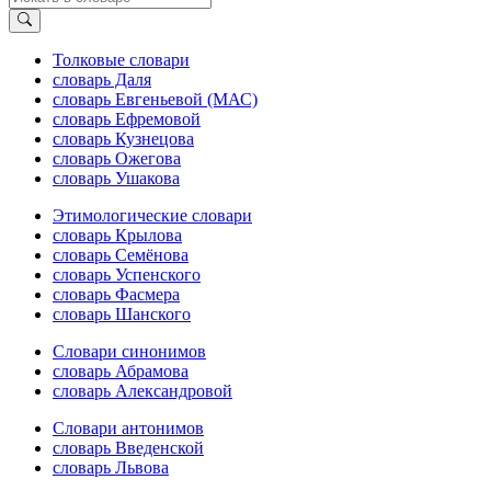
Толковые словари
словарь Даля
словарь Евгеньевой (МАС)
словарь Ефремовой
словарь Кузнецова
словарь Ожегова
словарь Ушакова
Этимологические словари
словарь Крылова
словарь Семёнова
словарь Успенского
словарь Фасмера
словарь Шанского
Словари синонимов
словарь Абрамова
словарь Александровой
Словари антонимов
словарь Введенской
словарь Львова