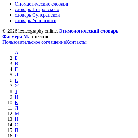
Ономастические словари
словарь Петровского
словарь Суперанской
словарь Успенского
© 2026 lexicography.online.
Этимологический словарь
Фасмера М.
:
шестой
Пользовательское соглашение
Контакты
А
Б
В
Г
Д
Е
Ж
З
И
К
Л
М
Н
О
П
Р