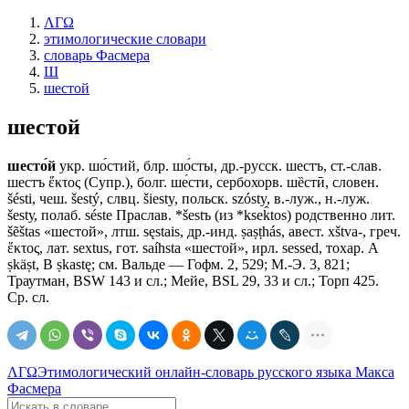
ΛΓΩ
этимологические словари
словарь Фасмера
Ш
шестой
шестой
шесто́й
укр. шо́стий, блр. шо́сты, др.-русск. шестъ, ст.-слав.
шестъ ἕκτος (Супр.), болг. ше́сти, сербохорв. шȅстӣ, словен.
šésti, чеш. šestý, слвц. šiesty, польск. szósty, в.-луж., н.-луж.
šеstу, полаб. séste Праслав. *šestъ (из *ksek̂tos) родственно лит.
šẽštas «шестой», лтш. sęstais, др.-инд. ṣaṣṭhás, авест. хštvа-, греч.
ἕκτος, лат. seхtus, гот. saíhsta «шестой», ирл. sessed, тохар. А
ṣkäṣt, В ṣkastę; см. Вальде — Гофм. 2, 529; М.-Э. 3, 821;
Траутман, ВSW 143 и сл.; Мейе, ВSL 29, 33 и сл.; Торп 425.
Ср. сл.
ΛΓΩ
Этимологический онлайн-словарь русского языка Макса
Фасмера