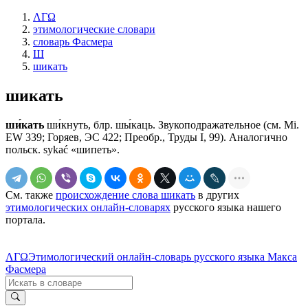
ΛΓΩ
этимологические словари
словарь Фасмера
Ш
шикать
шикать
ши́кать
ши́кнуть, блр. шы́каць. Звукоподражательное (см. Мi.
ЕW 339; Горяев, ЭС 422; Преобр., Труды I, 99). Аналогично
польск. sykać «шипеть».
См. также
происхождение слова шикать
в других
этимологических онлайн-словарях
русского языка нашего
портала.
ΛΓΩ
Этимологический онлайн-словарь русского языка Макса
Фасмера