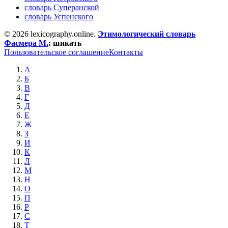
словарь Суперанской
словарь Успенского
© 2026 lexicography.online.
Этимологический словарь
Фасмера М.
:
шикать
Пользовательское соглашение
Контакты
А
Б
В
Г
Д
Е
Ж
З
И
К
Л
М
Н
О
П
Р
С
Т