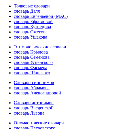
Толковые словари
словарь Даля
словарь Евгеньевой (МАС)
словарь Ефремовой
словарь Кузнецова
словарь Ожегова
словарь Ушакова
Этимологические словари
словарь Крылова
словарь Семёнова
словарь Успенского
словарь Фасмера
словарь Шанского
Словари синонимов
словарь Абрамова
словарь Александровой
Словари антонимов
словарь Введенской
словарь Львова
Ономастические словари
словарь Петровского