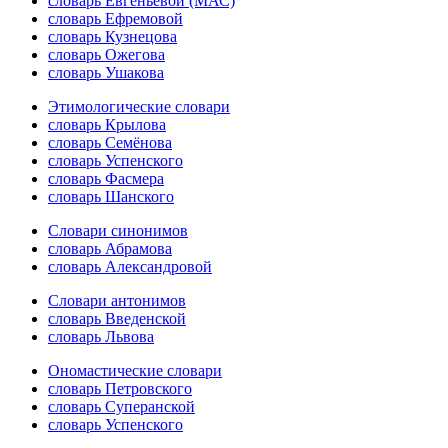
словарь Евгеньевой (МАС)
словарь Ефремовой
словарь Кузнецова
словарь Ожегова
словарь Ушакова
Этимологические словари
словарь Крылова
словарь Семёнова
словарь Успенского
словарь Фасмера
словарь Шанского
Словари синонимов
словарь Абрамова
словарь Александровой
Словари антонимов
словарь Введенской
словарь Львова
Ономастические словари
словарь Петровского
словарь Суперанской
словарь Успенского