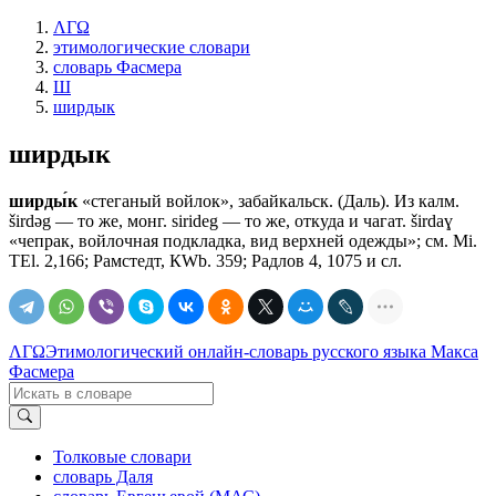
ΛΓΩ
этимологические словари
словарь Фасмера
Ш
ширдык
ширдык
ширды́к
«стеганый войлок», забайкальск. (Даль). Из калм.
širdǝg — то же, монг. sirideg — то же, откуда и чагат. širdaɣ
«чепрак, войлочная подкладка, вид верхней одежды»; см. Мi.
ТЕl. 2,166; Рамстедт, КWb. 359; Радлов 4, 1075 и сл.
ΛΓΩ
Этимологический онлайн-словарь русского языка Макса
Фасмера
Толковые словари
словарь Даля