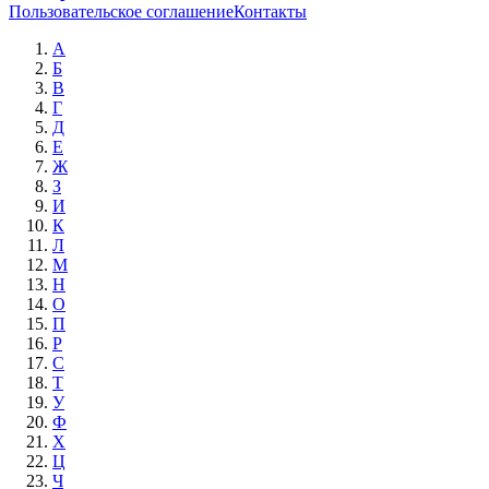
Пользовательское соглашение
Контакты
А
Б
В
Г
Д
Е
Ж
З
И
К
Л
М
Н
О
П
Р
С
Т
У
Ф
Х
Ц
Ч