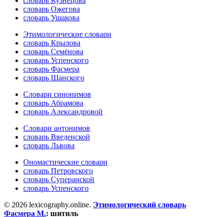
словарь Кузнецова
словарь Ожегова
словарь Ушакова
Этимологические словари
словарь Крылова
словарь Семёнова
словарь Успенского
словарь Фасмера
словарь Шанского
Словари синонимов
словарь Абрамова
словарь Александровой
Словари антонимов
словарь Введенской
словарь Львова
Ономастические словари
словарь Петровского
словарь Суперанской
словарь Успенского
© 2026 lexicography.online.
Этимологический словарь
Фасмера М.
:
шитиль