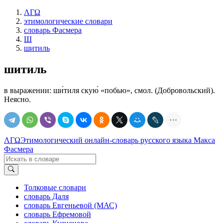
ΛΓΩ
этимологические словари
словарь Фасмера
Ш
шитиль
шитиль
в выражении: ши́тиля скую́ «побью», смол. (Добровольский).
Неясно.
ΛΓΩ
Этимологический онлайн-словарь русского языка Макса
Фасмера
Толковые словари
словарь Даля
словарь Евгеньевой (МАС)
словарь Ефремовой