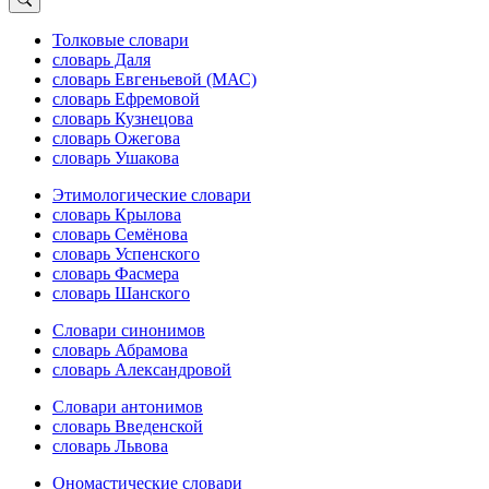
Толковые словари
словарь Даля
словарь Евгеньевой (МАС)
словарь Ефремовой
словарь Кузнецова
словарь Ожегова
словарь Ушакова
Этимологические словари
словарь Крылова
словарь Семёнова
словарь Успенского
словарь Фасмера
словарь Шанского
Словари синонимов
словарь Абрамова
словарь Александровой
Словари антонимов
словарь Введенской
словарь Львова
Ономастические словари