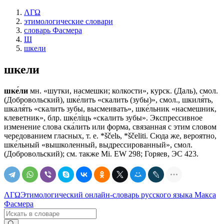
ΛΓΩ
этимологические словари
словарь Фасмера
Ш
шкели
шкели
шке́ли
мн. «шутки, насмешки; колкости», курск. (Даль), смол.
(Добровольский), шке́лить «скалить (зубы)», смол., шкиля́ть,
шкаля́ть «скалить зубы, высмеивать», шке́льник «насмешник,
клеветник», блр. шке́лiць «скалить зубы». Экспрессивное
изменение слова ска́лить или форма, связанная с этим словом
чередованием гласных, т. е. *ščеlь, *ščeliti. Сюда же, вероятно,
шке́льный «вышколенный, выдрессированный», смол.
(Добровольский); см. также Мi. ЕW 298; Горяев, ЭС 423.
ΛΓΩ
Этимологический онлайн-словарь русского языка Макса
Фасмера