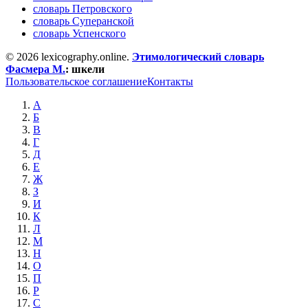
словарь Петровского
словарь Суперанской
словарь Успенского
© 2026 lexicography.online.
Этимологический словарь
Фасмера М.
:
шкели
Пользовательское соглашение
Контакты
А
Б
В
Г
Д
Е
Ж
З
И
К
Л
М
Н
О
П
Р
С