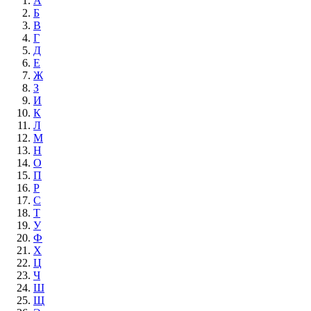
А
Б
В
Г
Д
Е
Ж
З
И
К
Л
М
Н
О
П
Р
С
Т
У
Ф
Х
Ц
Ч
Ш
Щ