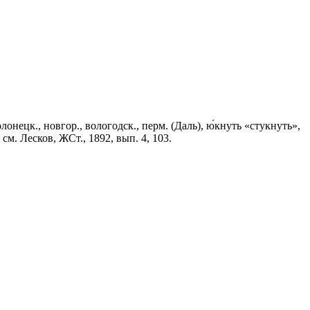
, олонецк., новгор., вологодск., перм. (Даль), ю́кнуть «стукнуть»,
 см. Лесков, ЖСт., 1892, вып. 4, 103.