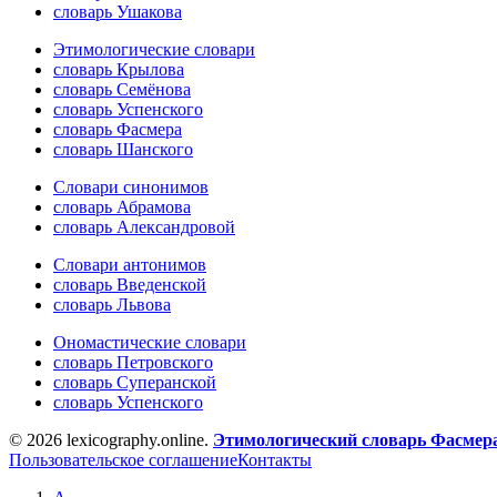
словарь Ушакова
Этимологические словари
словарь Крылова
словарь Семёнова
словарь Успенского
словарь Фасмера
словарь Шанского
Словари синонимов
словарь Абрамова
словарь Александровой
Словари антонимов
словарь Введенской
словарь Львова
Ономастические словари
словарь Петровского
словарь Суперанской
словарь Успенского
© 2026 lexicography.online.
Этимологический словарь Фасмер
Пользовательское соглашение
Контакты