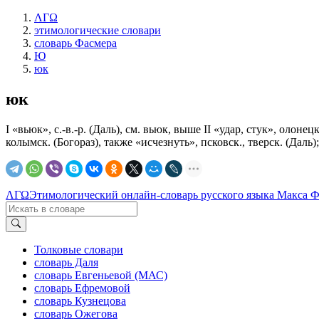
ΛΓΩ
этимологические словари
словарь Фасмера
Ю
юк
юк
I «вьюк», с.-в.-р. (Даль), см. вьюк, выше II «удар, стук», олонец
колымск. (Богораз), также «исчезнуть», псковск., тверск. (Даль);
ΛΓΩ
Этимологический онлайн-словарь русского языка Макса 
Толковые словари
словарь Даля
словарь Евгеньевой (МАС)
словарь Ефремовой
словарь Кузнецова
словарь Ожегова