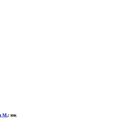
а М.
:
юк