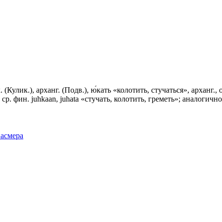
к. (Кулик.), арханг. (Подв.), ю́кать «колотить, стучаться», арханг.
 ср. фин. juhkaan, juhata «стучать, колотить, греметь»; аналогично
Фасмера