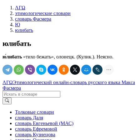
ΛΓΩ
этимологические словари
словарь Фасмера
Ю
юлибать
юлибать
ю́либать
«тихо бежать», олонецк. (Кулик.). Неясно.
ΛΓΩ
Этимологический онлайн-словарь русского языка Макса
Фасмера
Толковые словари
словарь Даля
словарь Евгеньевой (МАС)
словарь Ефремовой
словарь Кузнецова