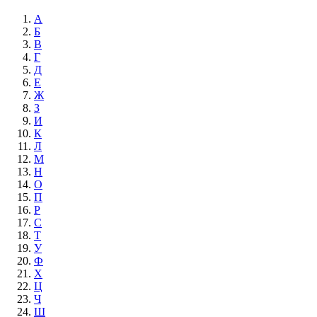
А
Б
В
Г
Д
Е
Ж
З
И
К
Л
М
Н
О
П
Р
С
Т
У
Ф
Х
Ц
Ч
Ш