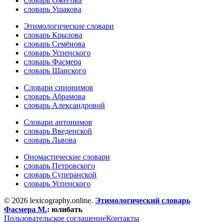
словарь Ожегова
словарь Ушакова
Этимологические словари
словарь Крылова
словарь Семёнова
словарь Успенского
словарь Фасмера
словарь Шанского
Словари синонимов
словарь Абрамова
словарь Александровой
Словари антонимов
словарь Введенской
словарь Львова
Ономастические словари
словарь Петровского
словарь Суперанской
словарь Успенского
© 2026 lexicography.online.
Этимологический словарь
Фасмера М.
:
юлибать
Пользовательское соглашение
Контакты