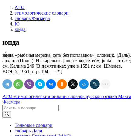
ΛΓΩ
этимологические словари
словарь Фасмера
Ю
юнда
юнда
ю́нда
«рыбачья мережа, сеть без поплавков», олонецк. (Даль),
арханг. (Подв.). Из карельск. jundа «ряд сетей», juntа — то же;
см. Калима 249 [В памятниках уже в 1551 г.; см. Шмелев,
ВСЯ, 5, 1961, стр. 194. —
Т
.]
ΛΓΩ
Этимологический онлайн-словарь русского языка Макса
Фасмера
Толковые словари
словарь Даля