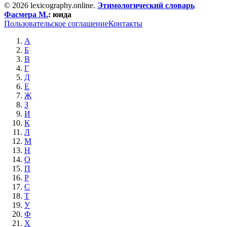
© 2026 lexicography.online.
Этимологический словарь
Фасмера М.
:
юнда
Пользовательское соглашение
Контакты
А
Б
В
Г
Д
Е
Ж
З
И
К
Л
М
Н
О
П
Р
С
Т
У
Ф
Х