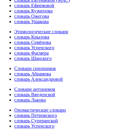
словарь Евгеньевой (МАС)
словарь Ефремовой
словарь Кузнецова
словарь Ожегова
словарь Ушакова
Этимологические словари
словарь Крылова
словарь Семёнова
словарь Успенского
словарь Фасмера
словарь Шанского
Словари синонимов
словарь Абрамова
словарь Александровой
Словари антонимов
словарь Введенской
словарь Львова
Ономастические словари
словарь Петровского
словарь Суперанской
словарь Успенского