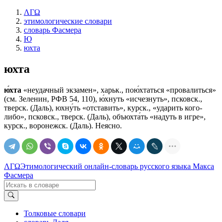
ΛΓΩ
этимологические словари
словарь Фасмера
Ю
юхта
юхта
ю́хта
«неудачный экзамен», харьк., пою́хтаться «провалиться»
(см. Зеленин, РФВ 54, 110), ю́хнуть «исчезнуть», псковск.,
тверск. (Даль), юхну́ть «отставить», курск., «ударить кого-
либо», псковск., тверск. (Даль), объюхта́ть «надуть в игре»,
курск., воронежск. (Даль). Неясно.
ΛΓΩ
Этимологический онлайн-словарь русского языка Макса
Фасмера
Толковые словари