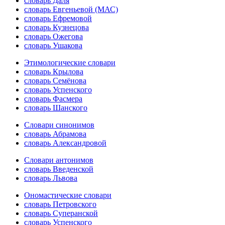
словарь Даля
словарь Евгеньевой (МАС)
словарь Ефремовой
словарь Кузнецова
словарь Ожегова
словарь Ушакова
Этимологические словари
словарь Крылова
словарь Семёнова
словарь Успенского
словарь Фасмера
словарь Шанского
Словари синонимов
словарь Абрамова
словарь Александровой
Словари антонимов
словарь Введенской
словарь Львова
Ономастические словари
словарь Петровского
словарь Суперанской
словарь Успенского