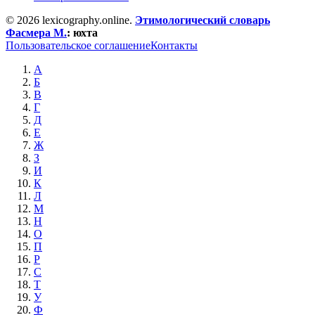
© 2026 lexicography.online.
Этимологический словарь
Фасмера М.
:
юхта
Пользовательское соглашение
Контакты
А
Б
В
Г
Д
Е
Ж
З
И
К
Л
М
Н
О
П
Р
С
Т
У
Ф