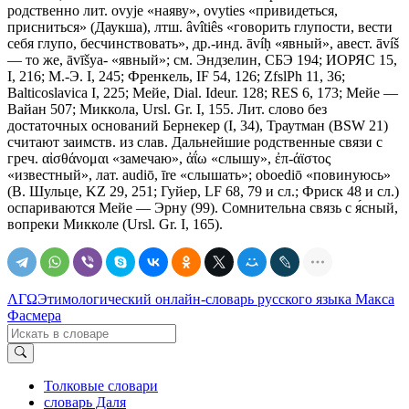
родственно лит. оvуjе «наяву», оvуtiеs «привидеться,
присниться» (Даукша), лтш. âvîtiês «говорить глупости, вести
себя глупо, бесчинствовать», др.-инд. āvíḥ «явный», авест. āvíš
— то же, āvīšуа- «явный»; см. Эндзелин, СБЭ 194; ИОРЯС 15,
I, 216; М.-Э. I, 245; Френкель, IF 54, 126; ZfslPh 11, 36;
Balticoslavica I, 225; Мейе, Dial. Ideur. 128; RЕS 6, 173; Мейе —
Вайан 507; Миккола, Ursl. Gr. I, 155. Лит. слово без
достаточных оснований Бернекер (I, 34), Траутман (ВSW 21)
считают заимств. из слав. Дальнейшие родственные связи с
греч. αἰσθάνομαι «замечаю», ἀΐω «слышу», ἐπ-άϊστος
«известный», лат. audiō, īrе «слышать»; оbоеdiō «повинуюсь»
(В. Шульце, KZ 29, 251; Гуйер, LF 68, 79 и сл.; Фриск 48 и сл.)
оспариваются Мейе — Эрну (99). Сомнительна связь с я́сный,
вопреки Микколе (Ursl. Gr. I, 165).
ΛΓΩ
Этимологический онлайн-словарь русского языка Макса
Фасмера
Толковые словари
словарь Даля