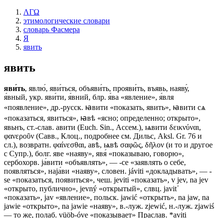
ΛΓΩ
этимологические словари
словарь Фасмера
Я
явить
явить
яви́ть
, явлю́, яви́ться, объяви́ть, прояви́ть, въявь, наяву́,
я́вный, укр. яви́ти, я́вний, блр. я́ва «явление», я́вля
«появление», др.-русск. ꙗвити «показать, явить», ꙗвити сѧ
«показаться, явиться», ꙗвѣ «ясно; определенно; открыто»,
явьнъ, ст.-слав. авити (Еuсh. Sin., Ассем.), ѩвити δεικνύναι,
φανεροῦν (Савв., Клоц., подробнее см. Дильс, Aksl. Gr. 76 и
сл.), возвратн. φαίνεσθαι, авѣ, ѩвѣ σαφῶς, δῆλον (и то и другое
с Супр.), болг. яве «наяву», явя́ «показываю, говорю»,
сербохорв. jа́вити «объявлять», — -се «заявлять о себе,
появляться», наjа́ви «наяву», словен. jáviti «докладывать», — -
sе «показаться, появиться», чеш. jeviti «показать», v jev, nа jеv
«открыто, публично», jevný «открытый», слвц. jаvit᾽
«показать», jаv «явление», польск. jawić «открыть», nа jaw, nа
jawie «открыто», nа jawie «наяву», в.-луж. zjewić, н.-луж. zjawiś
— то же, полаб. vüöb-óvе «показывает» Праслав. *aviti