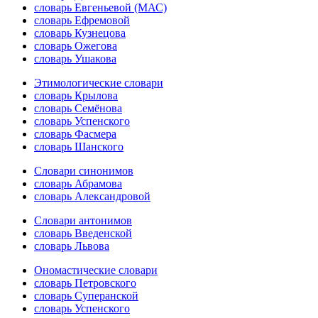
словарь Евгеньевой (МАС)
словарь Ефремовой
словарь Кузнецова
словарь Ожегова
словарь Ушакова
Этимологические словари
словарь Крылова
словарь Семёнова
словарь Успенского
словарь Фасмера
словарь Шанского
Словари синонимов
словарь Абрамова
словарь Александровой
Словари антонимов
словарь Введенской
словарь Львова
Ономастические словари
словарь Петровского
словарь Суперанской
словарь Успенского