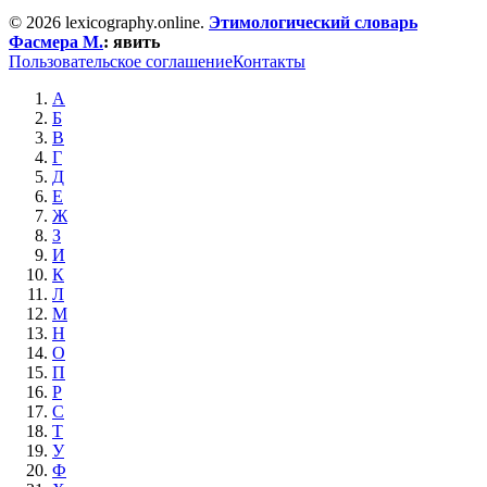
© 2026 lexicography.online.
Этимологический словарь
Фасмера М.
:
явить
Пользовательское соглашение
Контакты
А
Б
В
Г
Д
Е
Ж
З
И
К
Л
М
Н
О
П
Р
С
Т
У
Ф