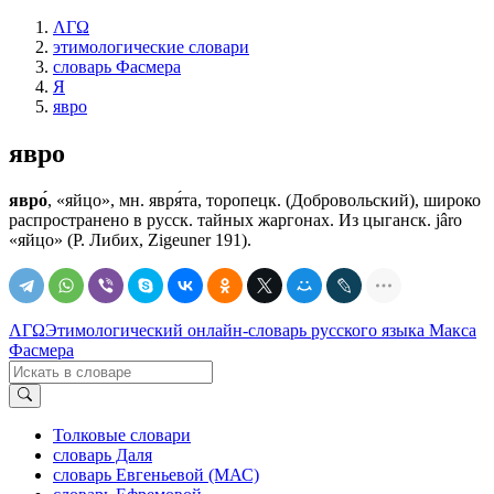
ΛΓΩ
этимологические словари
словарь Фасмера
Я
явро
явро
явро́
, «яйцо», мн. явря́та, торопецк. (Добровольский), широко
распространено в русск. тайных жаргонах. Из цыганск. jârо
«яйцо» (Р. Либих, Zigeuner 191).
ΛΓΩ
Этимологический онлайн-словарь русского языка Макса
Фасмера
Толковые словари
словарь Даля
словарь Евгеньевой (МАС)