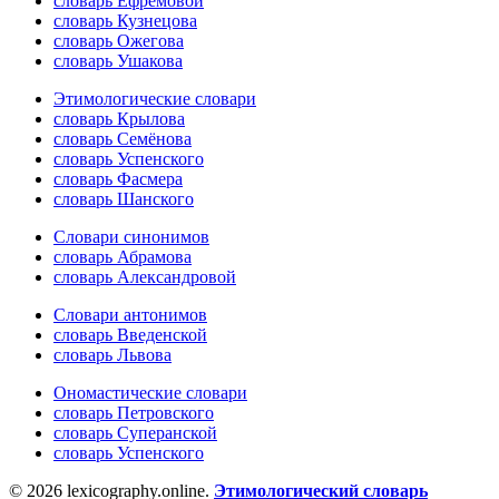
словарь Ефремовой
словарь Кузнецова
словарь Ожегова
словарь Ушакова
Этимологические словари
словарь Крылова
словарь Семёнова
словарь Успенского
словарь Фасмера
словарь Шанского
Словари синонимов
словарь Абрамова
словарь Александровой
Словари антонимов
словарь Введенской
словарь Львова
Ономастические словари
словарь Петровского
словарь Суперанской
словарь Успенского
© 2026 lexicography.online.
Этимологический словарь