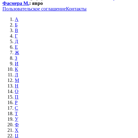
Фасмера М.
:
явро
Пользовательское соглашение
Контакты
А
Б
В
Г
Д
Е
Ж
З
И
К
Л
М
Н
О
П
Р
С
Т
У
Ф
Х
Ц