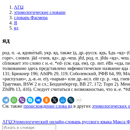
ΛΓΩ
этимологические словари
словарь Фасмера
Я
яд
яд
род. п. -а, ядови́тый, укр. яд, также ïд, др.-русск. ядъ, ѣдъ «яд»
горе», словен. jȃd «гнев, яд», др.-чеш. jěd, род. п. jědu «яд», 
сближает это слово с и.-е. *еd- (см. еда́, ем), ср. лит. ė̃dis «
толкованию здесь представлено эвфемистическое название яда — «
131; Брюкнер 196; AfslPh 29, 119; Соболевский, РФВ 64, 99; Мл
«распухаю», д.-в.-н. еiʒ «нарыв» или др.-исл. eitr ср. р. «яд, гн
Траутман, ВSW 2 и сл.; Бецценбергер, ВВ 27, 172; Торп 2). Менее
ZfslPh 13, 416). Следует считаться с возможностью, что и.-е. *ēd
См. также
происхождение слова яд
в других
этимологических 
ΛΓΩ
Этимологический онлайн-словарь русского языка Макса 