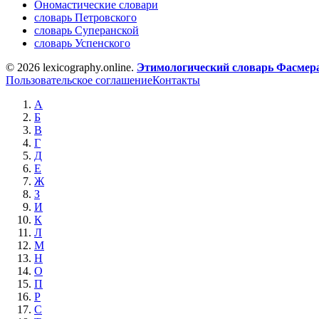
Ономастические словари
словарь Петровского
словарь Суперанской
словарь Успенского
© 2026 lexicography.online.
Этимологический словарь Фасмер
Пользовательское соглашение
Контакты
А
Б
В
Г
Д
Е
Ж
З
И
К
Л
М
Н
О
П
Р
С