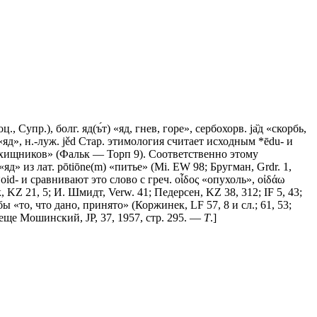
., Супр.), болг. яд(ъ́т) «яд, гнев, горе», сербохорв. jа̏д «скорбь,
̌d «яд», н.-луж. jěd Стар. этимология считает исходным *ēdu- и
ка для хищников» (Фальк — Торп 9). Соответственно этому
д» из лат. pōtiōne(m) «питье» (Мi. ЕW 98; Бругман, Grdr. 1,
d- и сравнивают это слово с греч. οἶδος «опухоль», οἰδάω
к, KZ 21, 5; И. Шмидт, Verw. 41; Педерсен, KZ 38, 312; IF 5, 43;
ы «то, что дано, принято» (Коржинек, LF 57, 8 и сл.; 61, 53;
 еще Мошинский, JР, 37, 1957, стр. 295. —
Т
.]