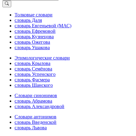
Толковые словари
словарь Даля
словарь Евгеньевой (МАС)
словарь Ефремовой
словарь Кузнецова
словарь Ожегова
словарь Ушакова
Этимологические словари
словарь Крылова
словарь Семёнова
словарь Успенского
словарь Фасмера
словарь Шанского
Словари синонимов
словарь Абрамова
словарь Александровой
Словари антонимов
словарь Введенской
словарь Львова