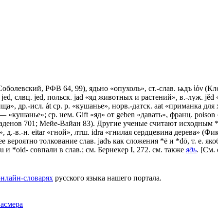
 (Соболевский, РФВ 64, 99), ядьно «опухоль», ст.-слав. ѩдъ ἰόν (Клоц
чеш. jed, слвц. jed, польск. jаd «яд животных и растений», в.-луж. je
еда, пища», др.-исл. át ср. р. «кушанье», норв.-датск. ааt «приман
кушанье»; ср. нем. Gift «яд» от gеbеn «давать», франц. роisоn «я
аденов 701; Мейе-Вайан 83). Другие ученые считают исходным *oi
ев», д.-в.-н. еitаr «гной», лтш. idrа «гнилая сердцевина дерева» (Фи
 вероятно толкование слав. jadъ как сложения *ē и *dō, т. е. якоб
u и *oid- совпали в слав.; см. Бернекер I, 272. см. также
ядь
. [См.
онлайн-словарях
русского языка нашего портала.
Фасмера