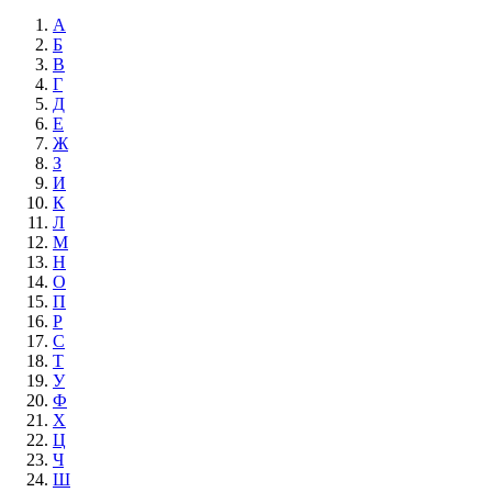
А
Б
В
Г
Д
Е
Ж
З
И
К
Л
М
Н
О
П
Р
С
Т
У
Ф
Х
Ц
Ч
Ш