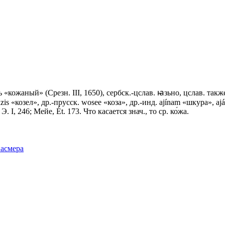
«кожаный» (Срезн. III, 1650), сербск.-цслав. ꙗзьно, цслав. так
. âzis «козел», др.-прусск. wоsее «коза», др.-инд. ajínam «шкура», aja
. I, 246; Мейе, Ét. 173. Что касается знач., то ср. ко́жа.
Фасмера