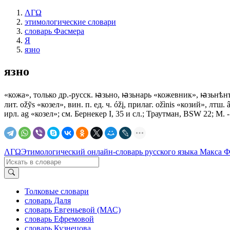
ΛΓΩ
этимологические словари
словарь Фасмера
Я
язно
язно
«кожа», только др.-русск. ꙗзьно, ꙗзьнарь «кожевник», ꙗзьнѣнъ 
лит. оžỹs «козел», вин. п. ед. ч. óžį, прилаг. ožìnis «козий», лтш
ирл. аg «козел»; см. Бернекер I, 35 и сл.; Траутман, ВSW 22; М. - Э
ΛΓΩ
Этимологический онлайн-словарь русского языка Макса 
Толковые словари
словарь Даля
словарь Евгеньевой (МАС)
словарь Ефремовой
словарь Кузнецова