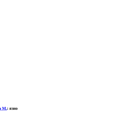
а М.
:
язно