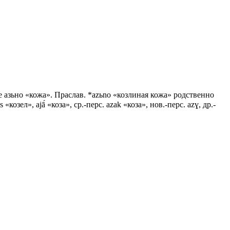
же азьно «кожа». Праслав. *аzьnо «козлиная кожа» родственно
́s «козел», аjā́ «коза», ср.-перс. аzаk «коза», нов.-перс. аzɣ, др.-