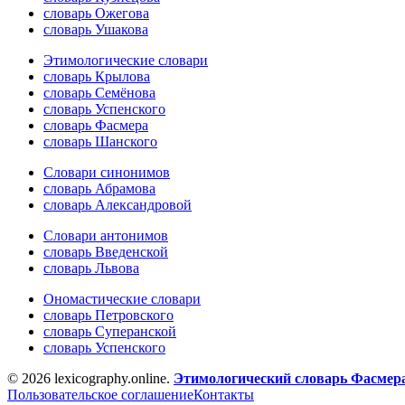
словарь Ожегова
словарь Ушакова
Этимологические словари
словарь Крылова
словарь Семёнова
словарь Успенского
словарь Фасмера
словарь Шанского
Словари синонимов
словарь Абрамова
словарь Александровой
Словари антонимов
словарь Введенской
словарь Львова
Ономастические словари
словарь Петровского
словарь Суперанской
словарь Успенского
© 2026 lexicography.online.
Этимологический словарь Фасмер
Пользовательское соглашение
Контакты