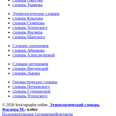
словарь Ожегова
словарь Ушакова
Этимологические словари
словарь Крылова
словарь Семёнова
словарь Успенского
словарь Фасмера
словарь Шанского
Словари синонимов
словарь Абрамова
словарь Александровой
Словари антонимов
словарь Введенской
словарь Львова
Ономастические словари
словарь Петровского
словарь Суперанской
словарь Успенского
© 2026 lexicography.online.
Этимологический словарь
Фасмера М.
:
ялбот
Пользовательское соглашение
Контакты