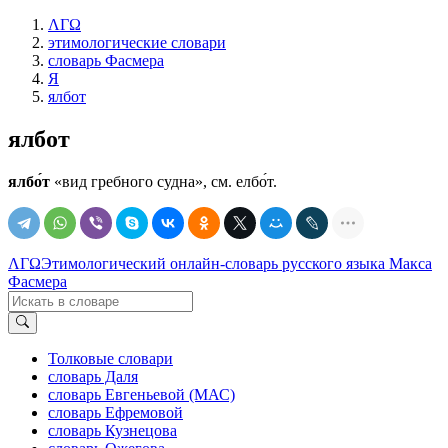
ΛΓΩ
этимологические словари
словарь Фасмера
Я
ялбот
ялбот
ялбо́т
«вид гребного судна», см. елбо́т.
ΛΓΩ
Этимологический онлайн-словарь русского языка Макса
Фасмера
Толковые словари
словарь Даля
словарь Евгеньевой (МАС)
словарь Ефремовой
словарь Кузнецова