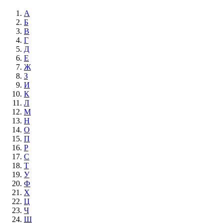
А
Б
В
Г
Д
Е
Ж
З
И
К
Л
М
Н
О
П
Р
С
Т
У
Ф
Х
Ц
Ч
Ш