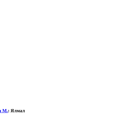
а М.
:
Ялмал