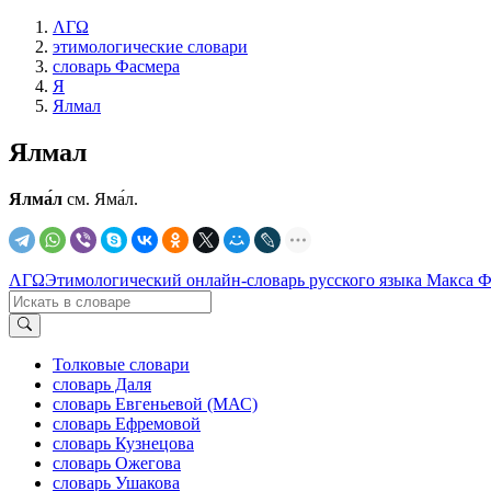
ΛΓΩ
этимологические словари
словарь Фасмера
Я
Ялмал
Ялмал
Ялма́л
см. Яма́л.
ΛΓΩ
Этимологический онлайн-словарь русского языка Макса 
Толковые словари
словарь Даля
словарь Евгеньевой (МАС)
словарь Ефремовой
словарь Кузнецова
словарь Ожегова
словарь Ушакова