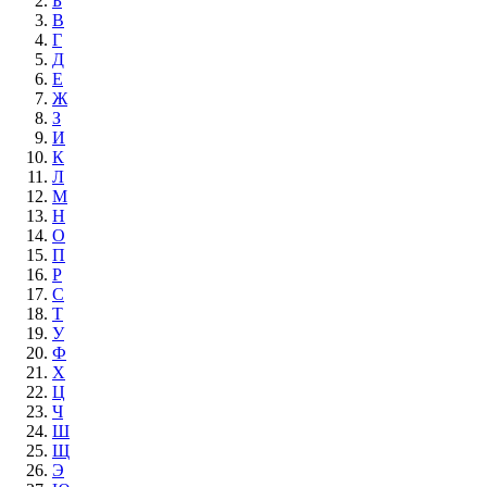
Б
В
Г
Д
Е
Ж
З
И
К
Л
М
Н
О
П
Р
С
Т
У
Ф
Х
Ц
Ч
Ш
Щ
Э