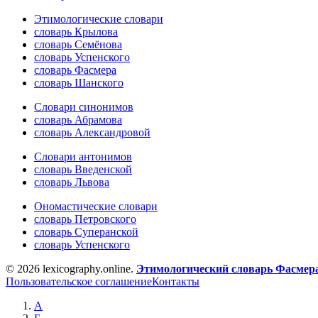
Этимологические словари
словарь Крылова
словарь Семёнова
словарь Успенского
словарь Фасмера
словарь Шанского
Словари синонимов
словарь Абрамова
словарь Александровой
Словари антонимов
словарь Введенской
словарь Львова
Ономастические словари
словарь Петровского
словарь Суперанской
словарь Успенского
© 2026 lexicography.online.
Этимологический словарь Фасмер
Пользовательское соглашение
Контакты
А