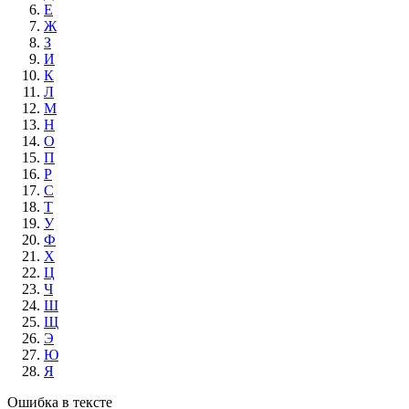
Е
Ж
З
И
К
Л
М
Н
О
П
Р
С
Т
У
Ф
Х
Ц
Ч
Ш
Щ
Э
Ю
Я
Ошибка в тексте