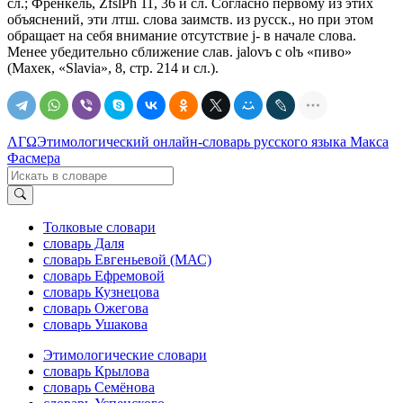
сл.; Френкель, ZfslPh 11, 36 и сл. Согласно первому из этих
объяснений, эти лтш. слова заимств. из русск., но при этом
обращает на себя внимание отсутствие j- в начале слова.
Менее убедительно сближение слав. jalovъ с оlъ «пиво»
(Махек, «Slavia», 8, стр. 214 и сл.).
ΛΓΩ
Этимологический онлайн-словарь русского языка Макса
Фасмера
Толковые словари
словарь Даля
словарь Евгеньевой (МАС)
словарь Ефремовой
словарь Кузнецова
словарь Ожегова
словарь Ушакова
Этимологические словари
словарь Крылова
словарь Семёнова