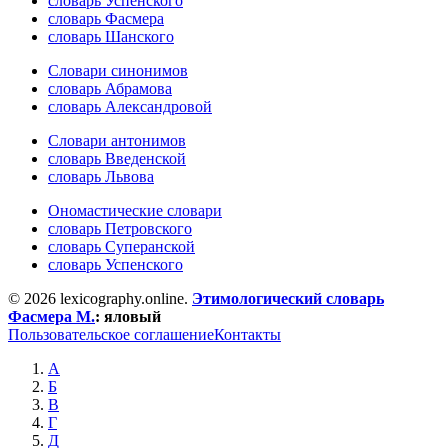
словарь Успенского
словарь Фасмера
словарь Шанского
Словари синонимов
словарь Абрамова
словарь Александровой
Словари антонимов
словарь Введенской
словарь Львова
Ономастические словари
словарь Петровского
словарь Суперанской
словарь Успенского
© 2026 lexicography.online.
Этимологический словарь
Фасмера М.
:
яловый
Пользовательское соглашение
Контакты
А
Б
В
Г
Д