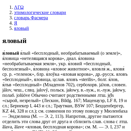
ΛΓΩ
этимологические словари
словарь Фасмера
Я
яловый
яловый
я́ловый
я́лый «бесплодный, необрабатываемый (о земле)»,
я́ловица «нетелящаяся корова», диал. я́ловина
«необрабатываемая земля», укр. я́ловий «бесплодный,
бесполезный», я́ловина «яловое животное», яловля́ ж., яловя́
ср. р. «теленок», блр. я́лоўка «яловая корова», др.-русск. яловъ
«бесплодный», яловица, цслав. яловъ «sterilis», болг. я́лов,
я́лъв «бесплодный» (Младенов 702), сербохорв. jа̏лов, словен.
jálov, чеш., слвц. jalový, польск. jаłоwу, в.-луж., н.-луж. jаłоwу,
полаб. jolüöve Обычно считают родственными лтш. ję̂ls
«сырой, незрелый» (Лескин, Bildg. 167; Маценауэр, LF 8, 19 и
сл.; Бернекер I, 443 и сл.; Траутман, ВSW 107; Бецценбергер,
KZ 44, 328 и сл.); см. сомнения по этому поводу у Мюленбаха
— Эндзелина (М. — Э. 2, 113). Напротив, другие пытаются
отделить эти слова друг от друга и сблизить слав. слова с лтш.
ãlava, ãlave «яловая, бесплодная корова»; см. М. — Э. I, 237 и