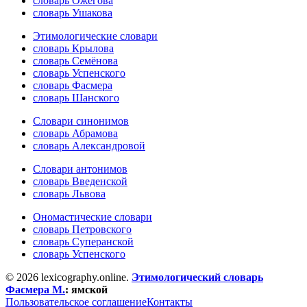
словарь Ожегова
словарь Ушакова
Этимологические словари
словарь Крылова
словарь Семёнова
словарь Успенского
словарь Фасмера
словарь Шанского
Словари синонимов
словарь Абрамова
словарь Александровой
Словари антонимов
словарь Введенской
словарь Львова
Ономастические словари
словарь Петровского
словарь Суперанской
словарь Успенского
© 2026 lexicography.online.
Этимологический словарь
Фасмера М.
:
ямской
Пользовательское соглашение
Контакты