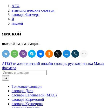
ΛΓΩ
этимологические словари
словарь Фасмера
Я
ямской
ямской
ямско́й
см. ям, ямщи́к.
ΛΓΩ
Этимологический онлайн-словарь русского языка Макса
Фасмера
Толковые словари
словарь Даля
словарь Евгеньевой (МАС)
словарь Ефремовой
словарь Кузнецова