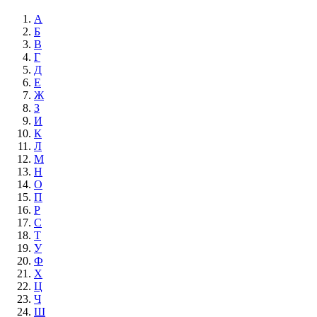
А
Б
В
Г
Д
Е
Ж
З
И
К
Л
М
Н
О
П
Р
С
Т
У
Ф
Х
Ц
Ч
Ш