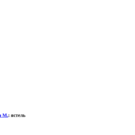
а М.
:
ястель