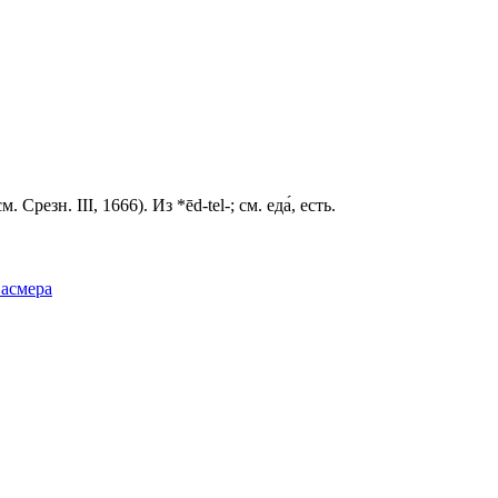
резн. III, 1666). Из *ēd-tel-; см. еда́, есть.
Фасмера