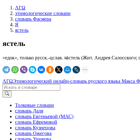
ΛΓΩ
этимологические словари
словарь Фасмера
Я
ястель
ястель
«едок», только русск.-цслав. ꙗстель (Жит. Андрея Салосского; см. С
ΛΓΩ
Этимологический онлайн-словарь русского языка Макса 
Толковые словари
словарь Даля
словарь Евгеньевой (МАС)
словарь Ефремовой
словарь Кузнецова
словарь Ожегова
словарь Ушакова