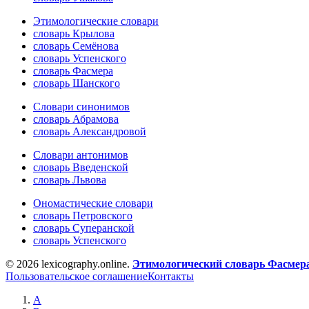
Этимологические словари
словарь Крылова
словарь Семёнова
словарь Успенского
словарь Фасмера
словарь Шанского
Словари синонимов
словарь Абрамова
словарь Александровой
Словари антонимов
словарь Введенской
словарь Львова
Ономастические словари
словарь Петровского
словарь Суперанской
словарь Успенского
© 2026 lexicography.online.
Этимологический словарь Фасмер
Пользовательское соглашение
Контакты
А