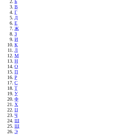
Б
В
Г
Д
Е
Ж
З
И
К
Л
М
Н
О
П
Р
С
Т
У
Ф
Х
Ц
Ч
Ш
Щ
Э