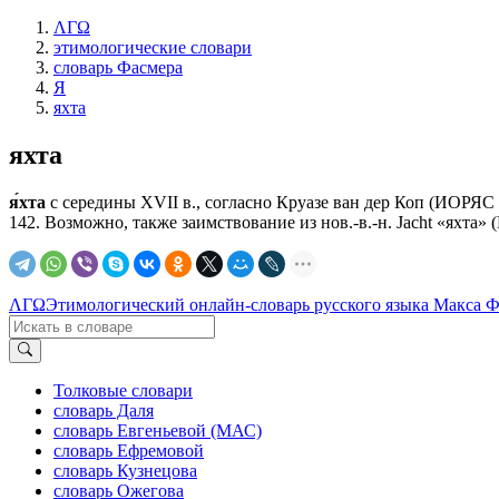
ΛΓΩ
этимологические словари
словарь Фасмера
Я
яхта
яхта
я́хта
с середины XVII в., согласно Круазе ван дер Коп (ИОРЯС 15, 
142. Возможно, также заимствование из нов.-в.-н. Jасht «яхта» (
ΛΓΩ
Этимологический онлайн-словарь русского языка Макса 
Толковые словари
словарь Даля
словарь Евгеньевой (МАС)
словарь Ефремовой
словарь Кузнецова
словарь Ожегова