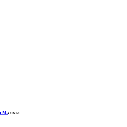
а М.
:
яхта