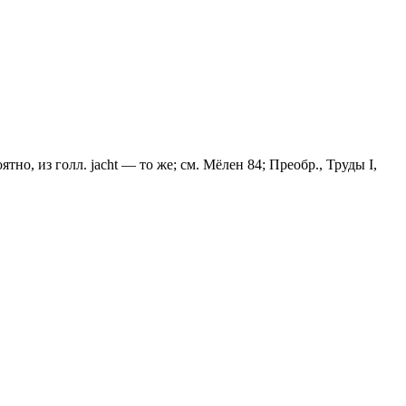
тно, из голл. jасht — то же; см. Мёлен 84; Преобр., Труды I,