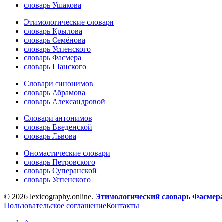
словарь Ушакова
Этимологические словари
словарь Крылова
словарь Семёнова
словарь Успенского
словарь Фасмера
словарь Шанского
Словари синонимов
словарь Абрамова
словарь Александровой
Словари антонимов
словарь Введенской
словарь Львова
Ономастические словари
словарь Петровского
словарь Суперанской
словарь Успенского
© 2026 lexicography.online.
Этимологический словарь Фасмер
Пользовательское соглашение
Контакты