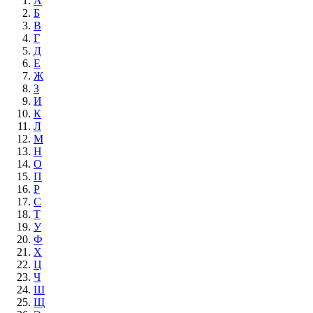
А
Б
В
Г
Д
Е
Ж
З
И
К
Л
М
Н
О
П
Р
С
Т
У
Ф
Х
Ц
Ч
Ш
Щ