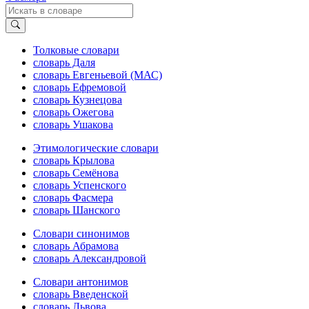
Толковые словари
словарь Даля
словарь Евгеньевой (МАС)
словарь Ефремовой
словарь Кузнецова
словарь Ожегова
словарь Ушакова
Этимологические словари
словарь Крылова
словарь Семёнова
словарь Успенского
словарь Фасмера
словарь Шанского
Словари синонимов
словарь Абрамова
словарь Александровой
Словари антонимов
словарь Введенской
словарь Львова