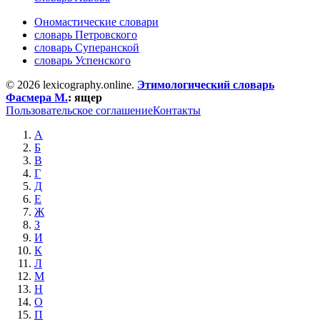
Ономастические словари
словарь Петровского
словарь Суперанской
словарь Успенского
© 2026 lexicography.online.
Этимологический словарь
Фасмера М.
:
ящер
Пользовательское соглашение
Контакты
А
Б
В
Г
Д
Е
Ж
З
И
К
Л
М
Н
О
П