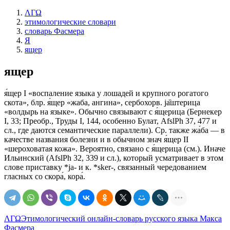
ΛΓΩ
этимологические словари
словарь Фасмера
Я
ящер
ящер
я́щер I «воспаление языка у лошадей и крупного рогатого
скота», блр. я́щер «жаба, ангина», сербохорв. jа̏штерица
«волдырь на языке». Обычно связывают с я́щерица (Бернекер
I, 33; Преобр., Труды I, 144, особенно Булат, AfslPh 37, 477 и
сл., где даются семантические параллели). Ср. также жа́ба — в
качестве названия болезни и в обычном знач я́щер II
«шероховатая кожа». Вероятно, связано с я́щерица (см.). Иначе
Ильинский (AfslPh 32, 339 и сл.), который усматривает в этом
слове приставку *jа- и к. *sker-, связанный чередованием
гласных со скора́, кора́.
ΛΓΩ
Этимологический онлайн-словарь русского языка Макса
Фасмера