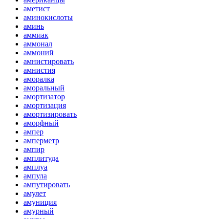
аметист
аминокислоты
аминь
аммиак
аммонал
аммоний
амнистировать
амнистия
аморалка
аморальный
амортизатор
амортизация
амортизировать
аморфный
ампер
амперметр
ампир
амплитуда
амплуа
ампула
ампутировать
амулет
амуниция
амурный