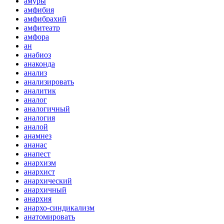
амуры
амфибия
амфибрахий
амфитеатр
амфора
ан
анабиоз
анаконда
анализ
анализировать
аналитик
аналог
аналогичный
аналогия
аналой
анамнез
ананас
анапест
анархизм
анархист
анархический
анархичный
анархия
анархо-синдикализм
анатомировать