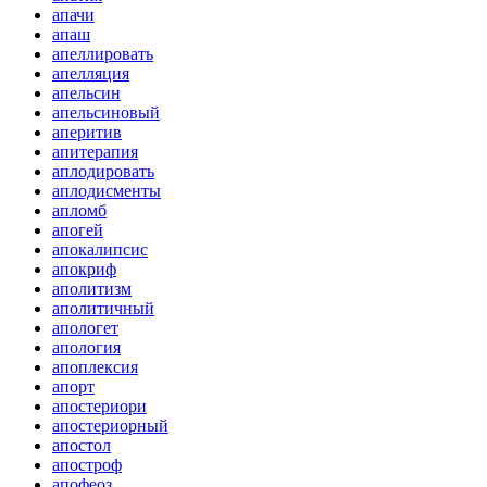
апачи
апаш
апеллировать
апелляция
апельсин
апельсиновый
аперитив
апитерапия
аплодировать
аплодисменты
апломб
апогей
апокалипсис
апокриф
аполитизм
аполитичный
апологет
апология
апоплексия
апорт
апостериори
апостериорный
апостол
апостроф
апофеоз