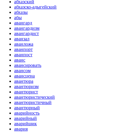
абхазский
абхазско-адыгейский
абхазы
абы
авангард
авангардизм
авангардист
аванзал
аванложа
аванпорт
аванпост
аванс
авансировать
авансом
авансцена
авантюра
авантюризм
авантюрист
авантюристический
авантюристичный
авантюрный
аварийность
аварийный
аварийщик
авария