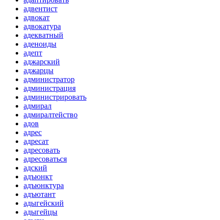
адвентист
адвокат
адвокатура
адекватный
аденоиды
адепт
аджарский
аджарцы
администратор
администрация
администрировать
адмирал
адмиралтейство
адов
адрес
адресат
адресовать
адресоваться
адский
адъюнкт
адъюнктура
адъютант
адыгейский
адыгейцы