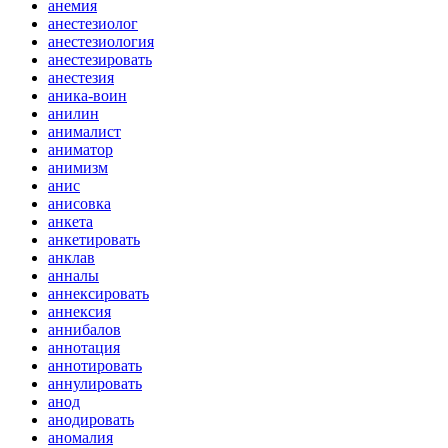
анемия
анестезиолог
анестезиология
анестезировать
анестезия
аника-воин
анилин
анималист
аниматор
анимизм
анис
анисовка
анкета
анкетировать
анклав
анналы
аннексировать
аннексия
аннибалов
аннотация
аннотировать
аннулировать
анод
анодировать
аномалия