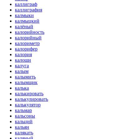
каллиграф
каллиграфия
калмыки
калмыцкий
калёный
калорийность
калорийный
калориметр
калорифер
калория
калоши
калуга
калым
калымить
калымщик
калька
калькировать
калькулировать
калькулятор
кальмар
кальсоны
кальций
кальян
калякать
каляный