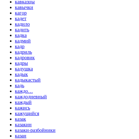
кавказцы
кавычки
кагор
кадет
кадило
кадить
кадка
кадмий
кадр
кадриль
кадровик
кадры
кадушка
кадык
кадыкастый
кадь
каждо…
каждодневный
каждый
кажись
кажущийся
казак
казакин
казаки-разбойники
казан