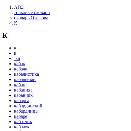
ΛΓΩ
толковые словари
словарь Ожегова
К
К
к…
к
-ка
кабак
кабала
кабалистика
кабальный
кабан
кабаниха
кабанчик
кабарга
кабардинский
кабардинцы
кабаре
кабатчик
кабачок