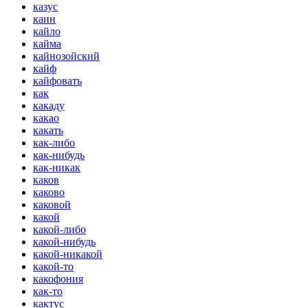
казус
каин
кайло
кайма
кайнозойский
кайф
кайфовать
как
какаду
какао
какать
как-либо
как-нибудь
как-никак
каков
каково
каковой
какой
какой-либо
какой-нибудь
какой-никакой
какой-то
какофония
как-то
кактус