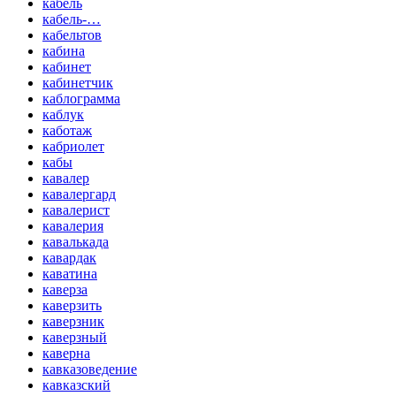
кабель
кабель-…
кабельтов
кабина
кабинет
кабинетчик
каблограмма
каблук
каботаж
кабриолет
кабы
кавалер
кавалергард
кавалерист
кавалерия
кавалькада
кавардак
каватина
каверза
каверзить
каверзник
каверзный
каверна
кавказоведение
кавказский