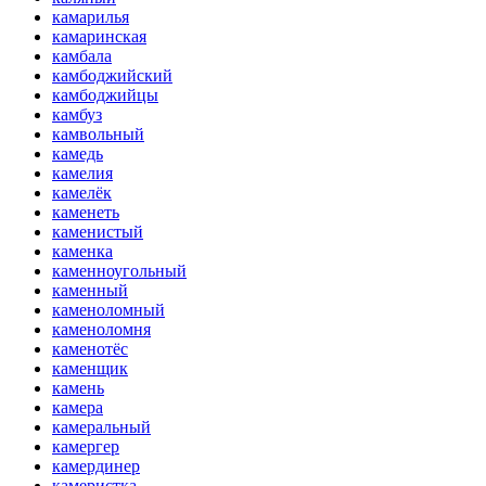
камарилья
камаринская
камбала
камбоджийский
камбоджийцы
камбуз
камвольный
камедь
камелия
камелёк
каменеть
каменистый
каменка
каменноугольный
каменный
каменоломный
каменоломня
каменотёс
каменщик
камень
камера
камеральный
камергер
камердинер
камеристка