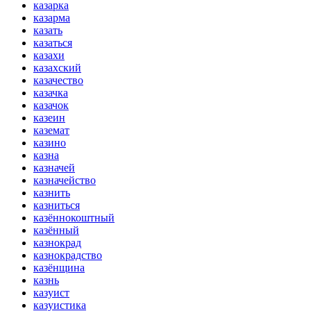
казарка
казарма
казать
казаться
казахи
казахский
казачество
казачка
казачок
казеин
каземат
казино
казна
казначей
казначейство
казнить
казниться
казённокоштный
казённый
казнокрад
казнокрадство
казёнщина
казнь
казуист
казуистика