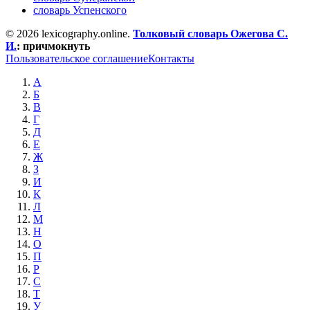
словарь Успенского
© 2026 lexicography.online.
Толковый словарь Ожегова C.
И.
:
причмокнуть
Пользовательское соглашение
Контакты
А
Б
В
Г
Д
Е
Ж
З
И
К
Л
М
Н
О
П
Р
С
Т
У