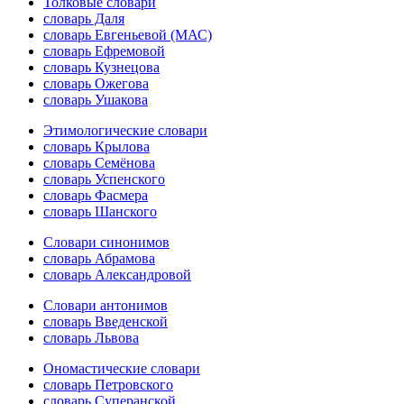
Толковые словари
словарь Даля
словарь Евгеньевой (МАС)
словарь Ефремовой
словарь Кузнецова
словарь Ожегова
словарь Ушакова
Этимологические словари
словарь Крылова
словарь Семёнова
словарь Успенского
словарь Фасмера
словарь Шанского
Словари синонимов
словарь Абрамова
словарь Александровой
Словари антонимов
словарь Введенской
словарь Львова
Ономастические словари
словарь Петровского
словарь Суперанской