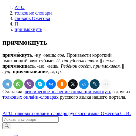
ΛΓΩ
толковые словари
словарь Ожегова
П
причмокнуть
причмокнуть
причмо́кнуть
, -ну, -нешь;
сов.
Произвести короткий
чмокающий звук губами.
П. от удовольствия.
||
несов.
причмокивать
, -аю, -аешь.
Ребёнок сосёт, причмокивая.
||
сущ.
причмокивание
, -я,
ср.
См. также
лексическое значение слова причмокнуть
в других
толковых онлайн-словарях
русского языка нашего портала.
ΛΓΩ
Толковый онлайн-словарь русского языка Ожегова С. И.