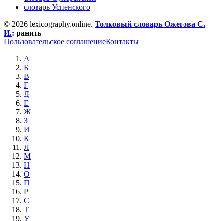
словарь Успенского
© 2026 lexicography.online.
Толковый словарь Ожегова C.
И.
:
ранить
Пользовательское соглашение
Контакты
А
Б
В
Г
Д
Е
Ж
З
И
К
Л
М
Н
О
П
Р
С
Т
У