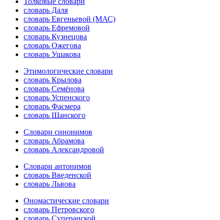
Толковые словари
словарь Даля
словарь Евгеньевой (МАС)
словарь Ефремовой
словарь Кузнецова
словарь Ожегова
словарь Ушакова
Этимологические словари
словарь Крылова
словарь Семёнова
словарь Успенского
словарь Фасмера
словарь Шанского
Словари синонимов
словарь Абрамова
словарь Александровой
Словари антонимов
словарь Введенской
словарь Львова
Ономастические словари
словарь Петровского
словарь Суперанской