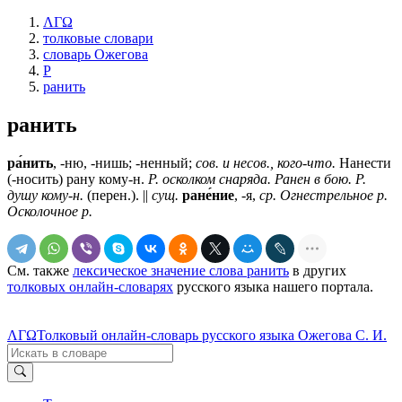
ΛΓΩ
толковые словари
словарь Ожегова
Р
ранить
ранить
ра́нить
, -ню, -нишь; -ненный;
сов. и несов., кого-что.
Нанести
(-носить) рану кому-н.
Р. осколком снаряда. Ранен в бою. Р.
душу кому-н.
(перен.). ||
сущ.
ране́ние
, -я,
ср. Огнестрельное р.
Осколочное р.
См. также
лексическое значение слова ранить
в других
толковых онлайн-словарях
русского языка нашего портала.
ΛΓΩ
Толковый онлайн-словарь русского языка Ожегова С. И.