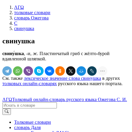
ΛΓΩ
толковые словари
словарь Ожегова
С
свинушка
свинушка
свину́шка
, -и,
ж.
Пластинчатый гриб с жёлто-бурой
вдавленной шляпкой.
См. также
лексическое значение слова свинушка
в других
толковых онлайн-словарях
русского языка нашего портала.
ΛΓΩ
Толковый онлайн-словарь русского языка Ожегова С. И.
Толковые словари
словарь Даля