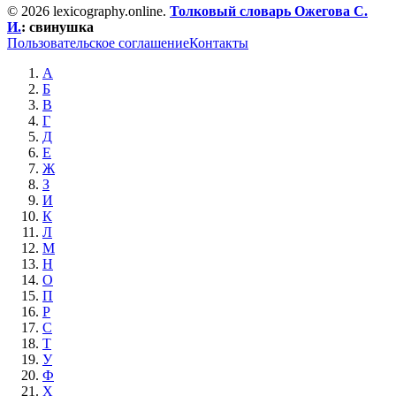
© 2026 lexicography.online.
Толковый словарь Ожегова C.
И.
:
свинушка
Пользовательское соглашение
Контакты
А
Б
В
Г
Д
Е
Ж
З
И
К
Л
М
Н
О
П
Р
С
Т
У
Ф
Х