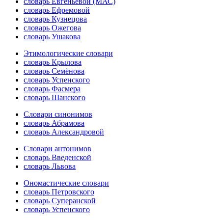
словарь Евгеньевой (МАС)
словарь Ефремовой
словарь Кузнецова
словарь Ожегова
словарь Ушакова
Этимологические словари
словарь Крылова
словарь Семёнова
словарь Успенского
словарь Фасмера
словарь Шанского
Словари синонимов
словарь Абрамова
словарь Александровой
Словари антонимов
словарь Введенской
словарь Львова
Ономастические словари
словарь Петровского
словарь Суперанской
словарь Успенского