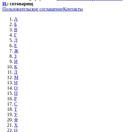
И.
:
сотоварищ
Пользовательское соглашение
Контакты
А
Б
В
Г
Д
Е
Ж
З
И
К
Л
М
Н
О
П
Р
С
Т
У
Ф
Х
Ц