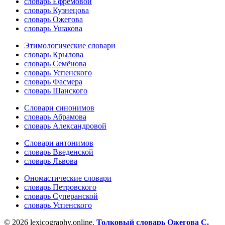
словарь Ефремовой
словарь Кузнецова
словарь Ожегова
словарь Ушакова
Этимологические словари
словарь Крылова
словарь Семёнова
словарь Успенского
словарь Фасмера
словарь Шанского
Словари синонимов
словарь Абрамова
словарь Александровой
Словари антонимов
словарь Введенской
словарь Львова
Ономастические словари
словарь Петровского
словарь Суперанской
словарь Успенского
© 2026 lexicography.online.
Толковый словарь Ожегова C.