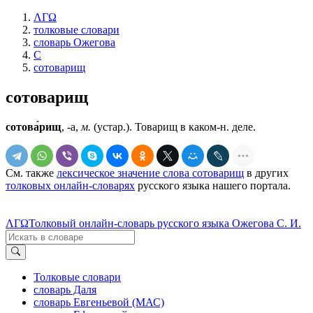
ΛΓΩ
толковые словари
словарь Ожегова
С
сотоварищ
сотоварищ
сотова́рищ
, -а,
м.
(устар.). Товарищ в каком-н. деле.
См. также
лексическое значение слова сотоварищ
в других
толковых онлайн-словарях
русского языка нашего портала.
ΛΓΩ
Толковый онлайн-словарь русского языка Ожегова С. И.
Толковые словари
словарь Даля
словарь Евгеньевой (МАС)