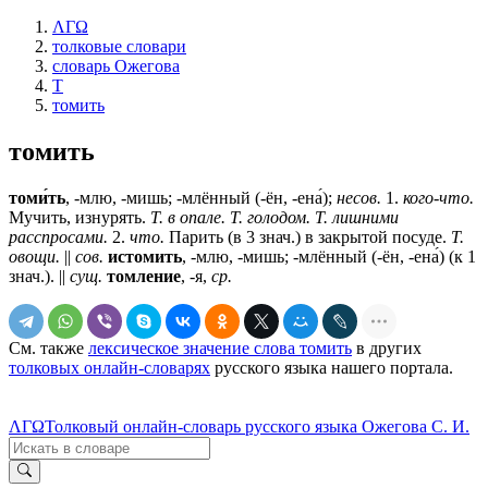
ΛΓΩ
толковые словари
словарь Ожегова
Т
томить
томить
томи́ть
, -млю, -мишь; -млённый (-ён, -ена́);
несов.
1.
кого-что.
Мучить, изнурять.
Т. в опале. Т. голодом. Т. лишними
расспросами.
2.
что.
Парить (в 3 знач.) в закрытой посуде.
Т.
овощи.
||
сов.
истомить
, -млю, -мишь; -млённый (-ён, -ена́) (к 1
знач.). ||
сущ.
томление
, -я,
ср.
См. также
лексическое значение слова томить
в других
толковых онлайн-словарях
русского языка нашего портала.
ΛΓΩ
Толковый онлайн-словарь русского языка Ожегова С. И.