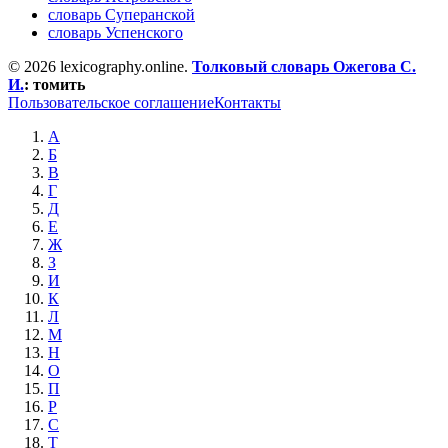
словарь Суперанской
словарь Успенского
© 2026 lexicography.online.
Толковый словарь Ожегова C.
И.
:
томить
Пользовательское соглашение
Контакты
А
Б
В
Г
Д
Е
Ж
З
И
К
Л
М
Н
О
П
Р
С
Т