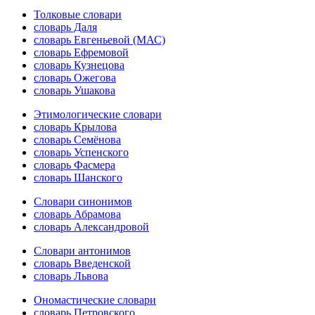
Толковые словари
словарь Даля
словарь Евгеньевой (МАС)
словарь Ефремовой
словарь Кузнецова
словарь Ожегова
словарь Ушакова
Этимологические словари
словарь Крылова
словарь Семёнова
словарь Успенского
словарь Фасмера
словарь Шанского
Словари синонимов
словарь Абрамова
словарь Александровой
Словари антонимов
словарь Введенской
словарь Львова
Ономастические словари
словарь Петровского