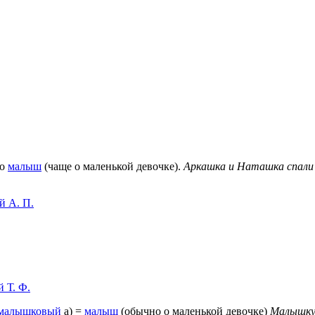
то
малыш
(чаще о маленькой девочке).
Аркашка и Наташка спали 
й А. П.
 Т. Ф.
малышковый
а) =
малыш
(обычно о маленькой девочке)
Малышку 