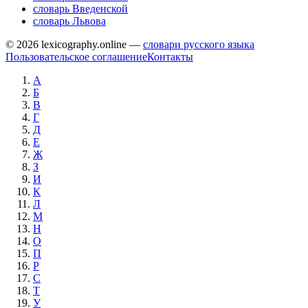
словарь Введенской
словарь Львова
© 2026 lexicography.online —
словари русского языка
Пользовательское соглашение
Контакты
А
Б
В
Г
Д
Е
Ж
З
И
К
Л
М
Н
О
П
Р
С
Т
У