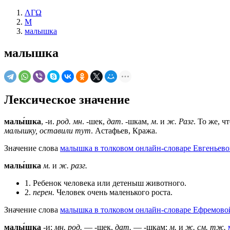
ΛΓΩ
М
малышка
малышка
Лексическое значение
малы́шка
, -и.
род. мн
. -шек,
дат
. -шкам,
м
. и
ж. Разг
. То же, ч
малышку, оставили тут
. Астафьев, Кража.
Значение слова
малышка в толковом онлайн-словаре Евгеньево
малы́шка
м.
и
ж.
разг.
1. Ребенок человека или детеныш животного.
2.
перен.
Человек очень маленького роста.
Значение слова
малышка в толковом онлайн-словаре Ефремовой
малы́шка
-и;
мн. род.
— -шек,
дат.
— -шкам;
м.
и
ж.
см. тж.