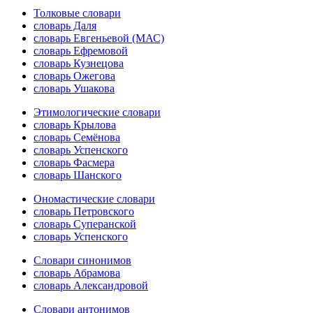
Толковые словари
словарь Даля
словарь Евгеньевой (МАС)
словарь Ефремовой
словарь Кузнецова
словарь Ожегова
словарь Ушакова
Этимологические словари
словарь Крылова
словарь Семёнова
словарь Успенского
словарь Фасмера
словарь Шанского
Ономастические словари
словарь Петровского
словарь Суперанской
словарь Успенского
Словари синонимов
словарь Абрамова
словарь Александровой
Словари антонимов