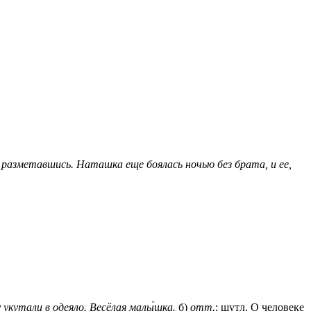
разметавшись. Наташка еще боялась ночью без брата, и ее,
укутали в одеяло.
Весёлая малы́шка.
б)
отт.
; шутл. О человеке