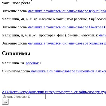
маленького роста.
Значение слова
малышка в толковом онлайн-словаре Кузнецова
малы́шка
, -и,
м.
и
ж.
Ласково о маленьком ребёнке.
Ещё совсе
Значение слова
малышка в толковом онлайн-словаре Ожегова C
малы́шка
, и,
м
. и
ж
. (простореч. фам.).
Уменьш.-ласкат. к
мал
Значение слова
малышка в толковом онлайн-словаре Ушакова Д
Синонимы
малышка
см.
ребёнок
1
Синонимы слова
малышка в онлайн-словаре синонимов Алекса
ΛΓΩ
Лексикографический интернет-портал: онлайн-словари ру