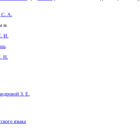
 С. А.
м м.
. И.
ыш
.
. Н.
ндровой З. Е.
сского языка