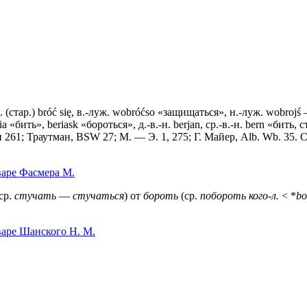
. (стар.) bróć się, в.-луж. wobróćso «защищаться», н.-луж. wobrojś 
ia «бить», beriask «бороться», д.-в.-н. berjan, ср.-в.-н. bern «бить, с
 Торп 261; Траутман, BSW 27; М. — Э. 1, 275; Г. Майер, Alb. Wb. 3
варе Фасмера М.
ср.
стучать
—
стучаться
) от
бороть
(ср.
побороть кого-л.
< *
bo
варе Шанского Н. М.