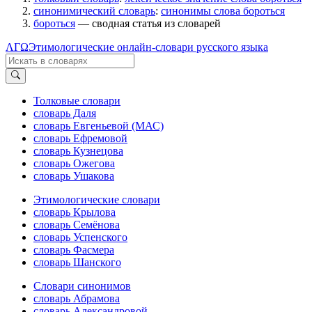
синонимический словарь
:
синонимы слова бороться
бороться
— сводная статья из словарей
ΛΓΩ
Этимологические онлайн-словари русского языка
Толковые словари
словарь Даля
словарь Евгеньевой (МАС)
словарь Ефремовой
словарь Кузнецова
словарь Ожегова
словарь Ушакова
Этимологические словари
словарь Крылова
словарь Семёнова
словарь Успенского
словарь Фасмера
словарь Шанского
Словари синонимов
словарь Абрамова
словарь Александровой