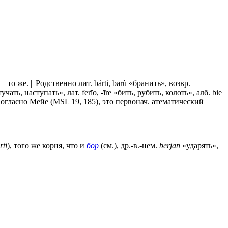
— то же. || Родственно лит. bárti, barù «бранить», возвр.
тучать, наступать», лат. ferīo, -īre «бить, рубить, колоть», алб. bie
5. Согласно Мейе (MSL 19, 185), это первонач. атематический
rti
), того же корня, что и
бор
(см.), др.-в.-нем.
berjan
«ударять»,