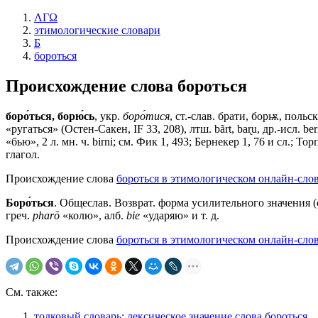
ΛΓΩ
этимологические словари
Б
бороться
Происхождение слова
бороться
боро́ться, борю́сь
, укр.
боро́тися
, ст.-слав.
брати, борѭ
, польск
«ругаться» (Остен-Сакен, IF 33, 208), лтш. bãrt, bar̨u, др.-исл. ber
«бью», 2 л. мн. ч. birni; см. Фик 1, 493; Бернекер 1, 76 и сл.;
глагол.
Происхождение слова
бороться в этимологическом онлайн-сло
Боро́ться
. Общеслав. Возврат. форма усилительного значения (
греч.
pharō
«колю», алб.
bie
«ударяю» и т. д.
Происхождение слова
бороться в этимологическом онлайн-сло
См. также:
толковый словарь
:
лексическое значение слова бороться