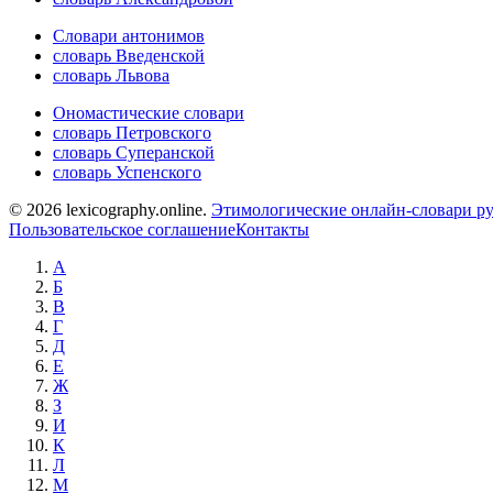
Словари антонимов
словарь Введенской
словарь Львова
Ономастические словари
словарь Петровского
словарь Суперанской
словарь Успенского
© 2026 lexicography.online.
Этимологические онлайн-словари ру
Пользовательское соглашение
Контакты
А
Б
В
Г
Д
Е
Ж
З
И
К
Л
М