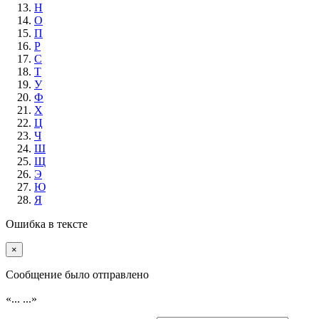
Н
О
П
Р
С
Т
У
Ф
Х
Ц
Ч
Ш
Щ
Э
Ю
Я
Ошибка в тексте
×
Cообщение было отправлено
«...
...»