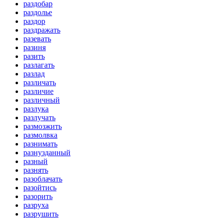
раздобар
раздолье
раздор
раздражать
разевать
разиня
разить
разлагать
разлад
различать
различие
различный
разлука
разлучать
размозжить
размолвка
разнимать
разнузданный
разный
разнять
разоблачать
разойтись
разорить
разруха
разрушить