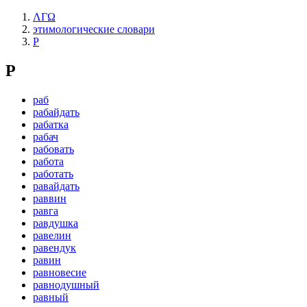
ΛΓΩ
этимологические словари
Р
Р
раб
рабайдать
рабатка
рабач
рабовать
работа
работать
равайдать
раввин
равга
равдушка
равелин
равендук
равин
равновесие
равнодушный
равный