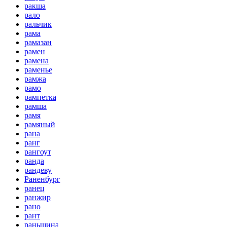
ракша
рало
ральчик
рама
рамазан
рамен
рамена
раменье
рамжа
рамо
рампетка
рамша
рамя
рамяный
рана
ранг
рангоут
ранда
рандеву
Раненбург
ранец
ранжир
рано
рант
раньшина