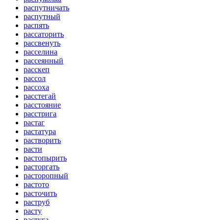
распутничать
распутный
распять
рассаторить
рассвенуть
расселина
рассеянный
расскеп
рассол
рассоха
расстегай
расстояние
расстрига
растаг
растатура
растворить
расти
растопырить
расторгать
расторопный
растото
расточить
раструб
расту
растуга