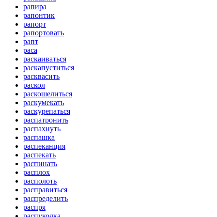
рапира
рапонтик
рапорт
рапортовать
рапт
раса
раскаиваться
раскапуститься
расквасить
раскол
раскошелиться
раскумекать
раскурепаться
распатронить
распахнуть
распашка
распеканция
распекать
распинать
расплох
располоть
расправиться
распределить
распря
распуколка