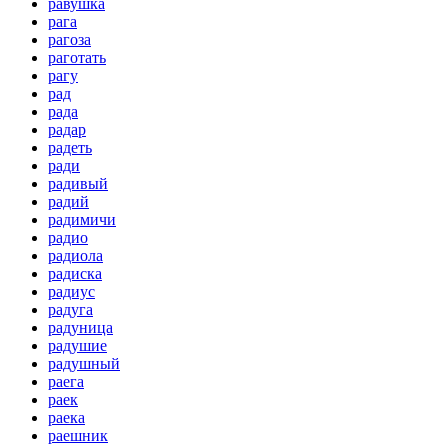
равушка
рага
рагоза
раготать
рагу
рад
рада
радар
радеть
ради
радивый
радий
радимичи
радио
радиола
радиска
радиус
радуга
радуница
радушие
радушный
раега
раек
раека
раешник