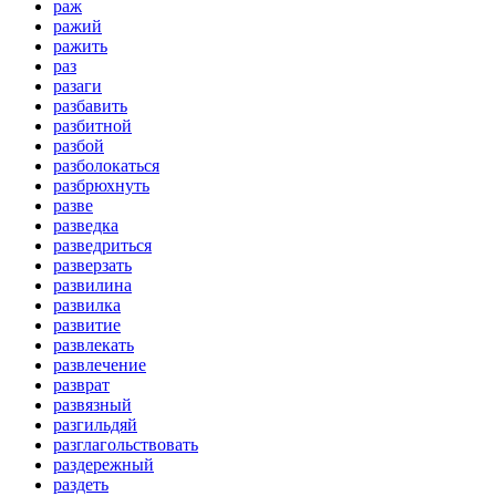
раж
ражий
ражить
раз
разаги
разбавить
разбитной
разбой
разболокаться
разбрюхнуть
разве
разведка
разведриться
разверзать
развилина
развилка
развитие
развлекать
развлечение
разврат
развязный
разгильдяй
разглагольствовать
раздережный
раздеть