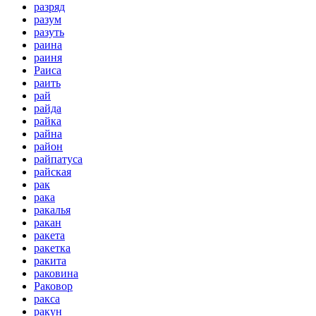
разряд
разум
разуть
раина
раиня
Раиса
раить
рай
райда
райка
райна
район
райпатуса
райская
рак
рака
ракалья
ракан
ракета
ракетка
ракита
раковина
Раковор
ракса
ракун