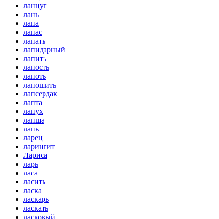
ланцуг
лань
лапа
лапас
лапать
лапидарный
лапить
лапость
лапоть
лапошить
лапсердак
лапта
лапух
лапша
лапь
ларец
ларингит
Лариса
ларь
ласа
ласить
ласка
ласкарь
ласкать
ласковый