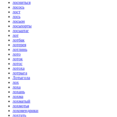
лосниться
лосось
лост
лось
лосьон
лосьпорты
лосьштаг
лот
лотбак
лотерея
лотлинь
лото
лоток
лотос
лотоха
лотрыга
Лотыгола
лох
лоха
лохань
лохма
лохматый
лохмотья
лохомендрики
лохтать