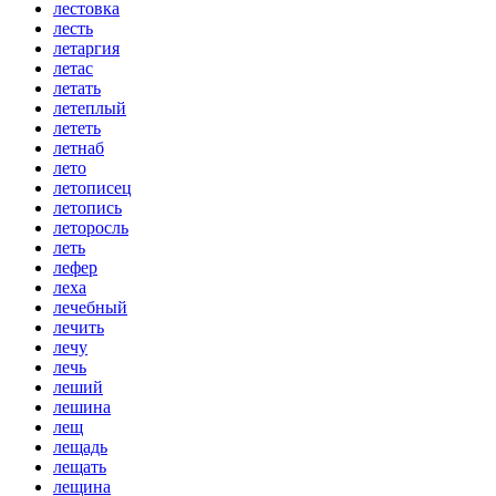
лестовка
лесть
летаргия
летас
летать
летеплый
лететь
летнаб
лето
летописец
летопись
леторосль
леть
лефер
леха
лечебный
лечить
лечу
лечь
леший
лешина
лещ
лещадь
лещать
лещина