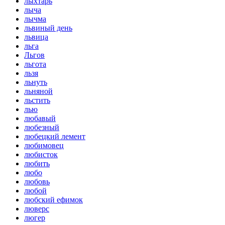
лыхтарь
лыча
лычма
львиный день
львица
льга
Льгов
льгота
льзя
льнуть
льняной
льстить
лью
любавый
любезный
любецкий лемент
любимовец
любисток
любить
любо
любовь
любой
любский ефимок
люверс
люгер