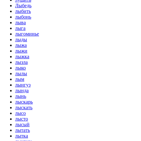
Лыбедь
лыбить
лыбонь
лыва
лыга
лыгоминье
лыды
лыжа
лыжи
лыжка
лызла
лыко
лылы
лым
лынгуз
лында
лынь
лыскарь
лыскать
лысо
лысто
лысый
лытать
лытка