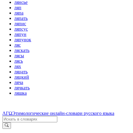
лянсье
ляп
ляпа
ляпать
ляпис
ляпсус
ляпун
ляпунок
ляс
ляскать
лясы
лясь
лях
ляцать
ляцкий
ляча
лячкать
ляшка
ΛΓΩ
Этимологические онлайн-словари русского языка