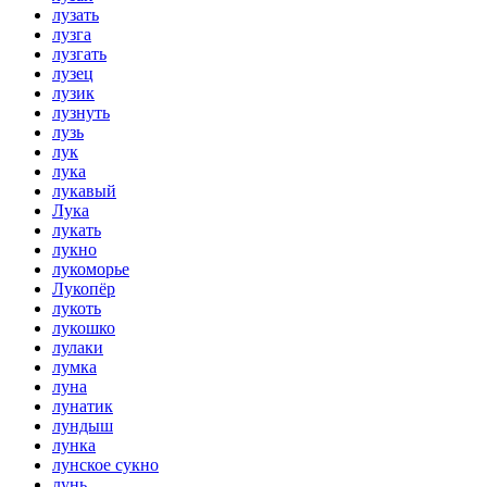
лузать
лузга
лузгать
лузец
лузик
лузнуть
лузь
лук
лука
лукавый
Лука
лукать
лукно
лукоморье
Лукопёр
лукоть
лукошко
лулаки
лумка
луна
лунатик
лундыш
лунка
лунское сукно
лунь