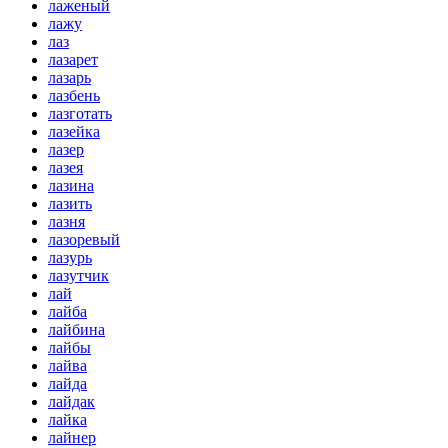
лаженый
лажу
лаз
лазарет
лазарь
лазбень
лазготать
лазейка
лазер
лазея
лазина
лазить
лазня
лазоревый
лазурь
лазутчик
лай
лайба
лайбина
лайбы
лайва
лайда
лайдак
лайка
лайнер