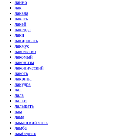
лайно
лак
лакала
лакать
лакей
лакерда
лаки
лакировать
лакмус
лакомство
лакомый
лаконизм
лаконический
лакоть
лакрица
лакудра
лал
лала
лалки
лалыкать
лам
лама
ламанский язык
ламба
ламберить