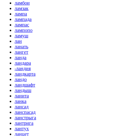
ламбои
ламзак
лампа
лампада
лампас
лампопо
ламуш
лан
ланать
лангет
ланда
ландара
-ландия
ландкарта
ландо
ландшафт
ландыш
ланита
ланка
лансад
ланспасад
ланстрыга
лантрига
лантух
ланцет