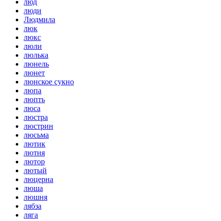
люд
люди
Людмила
люк
люкс
люли
люлька
люнель
люнет
люнское сукно
люпа
люпть
люса
люстра
люстрин
люсьма
лютик
лютня
лютор
лютый
люцерна
люша
люшня
лябза
ляга