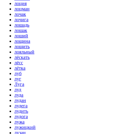
лоция
лоцман
лочак
лочига
лошадь
лошак
лоший
лощина
лощить
лояльный
лёскать
лёсс
лётка
луб
луг
Луга
луд
луда
лудан
лудега
лудить
лудога
лужа
лужицкий
лузан