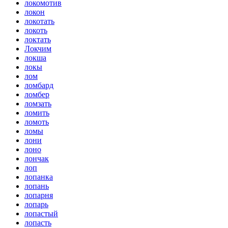
локомотив
локон
локотать
локоть
локтать
Локчим
локша
локы
лом
ломбард
ломбер
ломзать
ломить
ломоть
ломы
лони
лоно
лончак
лоп
лопанка
лопань
лопарня
лопарь
лопастый
лопасть