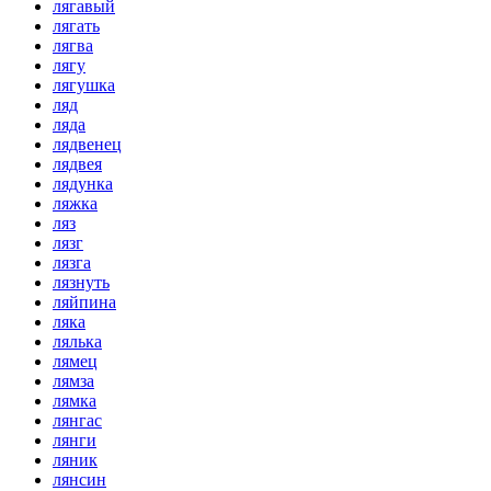
лягавый
лягать
лягва
лягу
лягушка
ляд
ляда
лядвенец
лядвея
лядунка
ляжка
ляз
лязг
лязга
лязнуть
ляйпина
ляка
лялька
лямец
лямза
лямка
лянгас
лянги
ляник
лянсин