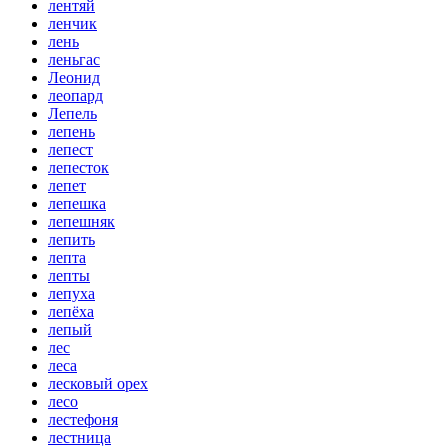
лентяй
ленчик
лень
леньгас
Леонид
леопард
Лепель
лепень
лепест
лепесток
лепет
лепешка
лепешняк
лепить
лепта
лепты
лепуха
лепёха
лепый
лес
леса
лесковый орех
лесо
лестефоня
лестница