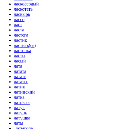
ласкосердый
ласкотать
ласкырь
лассо
ласт
ласта
ластега
ластик
ластить(ся)
ласточка
ласты
ласый
лата
латата
латать
лататье
латик
латинский
латка
латрыга
латук
латунь
латушка
латы
Латыгола