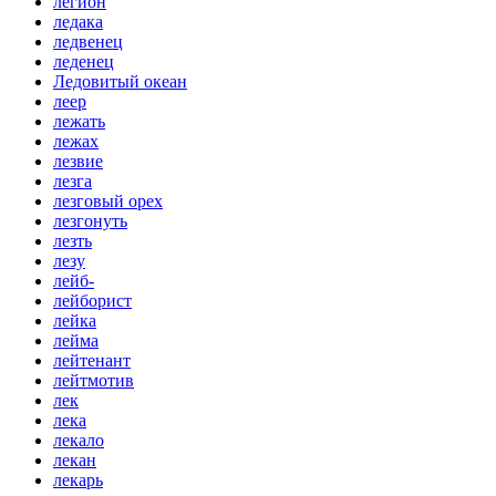
легион
ледака
ледвенец
леденец
Ледовитый океан
леер
лежать
лежах
лезвие
лезга
лезговый орех
лезгонуть
лезть
лезу
лейб-
лейборист
лейка
лейма
лейтенант
лейтмотив
лек
лека
лекало
лекан
лекарь