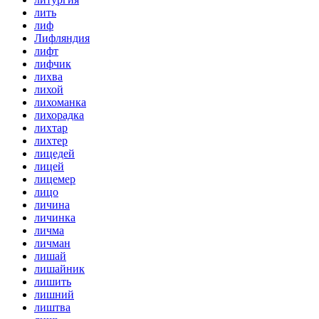
лить
лиф
Лифляндия
лифт
лифчик
лихва
лихой
лихоманка
лихорадка
лихтар
лихтер
лицедей
лицей
лицемер
лицо
личина
личинка
личма
личман
лишай
лишайник
лишить
лишний
лиштва