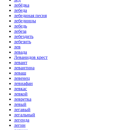
лебёдка
лебеда
лебединая песня
лебединцы
лебедь
лебеза
лебездить
лебезить
лев
левада
Леванидов крест
левант
левантина
леваш
левенец
левиафан
левкас
левкой
левретка
левый
легавый
легальный
легенда
легин