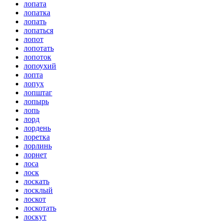
лопата
лопатка
лопать
лопаться
лопот
лопотать
лопоток
лопоухий
лопта
лопух
лопштаг
лопырь
лопь
лорд
лордень
лоретка
лорлинь
лорнет
лоса
лоск
лоскать
лосклый
лоскот
лоскотать
лоскут