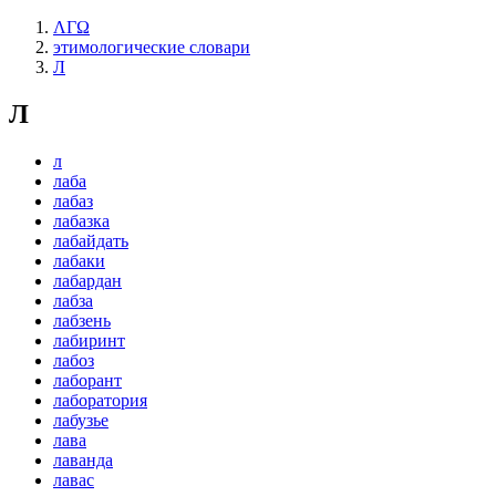
ΛΓΩ
этимологические словари
Л
Л
л
лаба
лабаз
лабазка
лабайдать
лабаки
лабардан
лабза
лабзень
лабиринт
лабоз
лаборант
лаборатория
лабузье
лава
лаванда
лавас