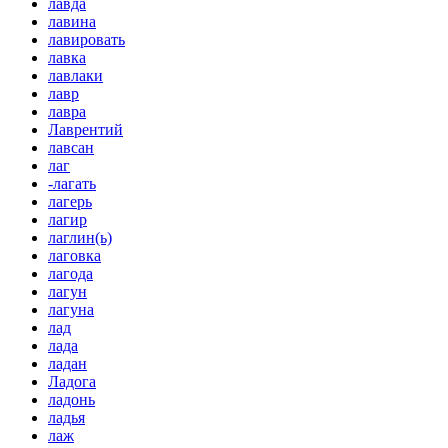
лавда
лавина
лавировать
лавка
лавлаки
лавр
лавра
Лаврентий
лавсан
лаг
-лагать
лагерь
лагир
лаглин(ь)
лаговка
лагода
лагун
лагуна
лад
лада
ладан
Ладога
ладонь
ладья
лаж