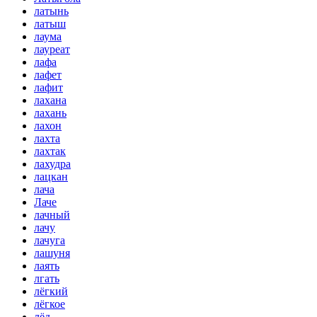
латынь
латыш
лаума
лауреат
лафа
лафет
лафит
лахана
лахань
лахон
лахта
лахтак
лахудра
лацкан
лача
Лаче
лачный
лачу
лачуга
лашуня
лаять
лгать
лёгкий
лёгкое
лёд