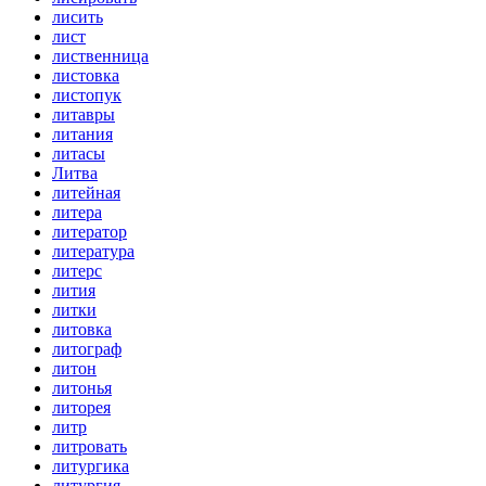
лисить
лист
лиственница
листовка
листопук
литавры
литания
литасы
Литва
литейная
литера
литератор
литература
литерс
лития
литки
литовка
литограф
литон
литонья
литорея
литр
литровать
литургика
литургия