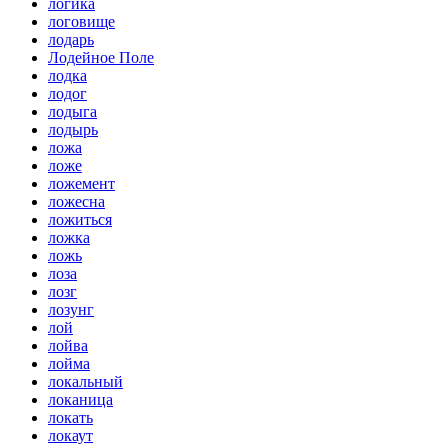
логика
логовище
лодарь
Лодейное Поле
лодка
лодог
лодыга
лодырь
ложа
ложе
ложемент
ложесна
ложиться
ложка
ложь
лоза
лозг
лозунг
лой
лойва
лойма
локальный
локаница
локать
локаут