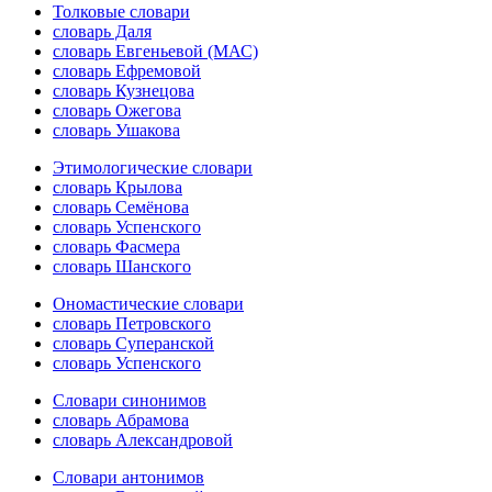
Толковые словари
словарь Даля
словарь Евгеньевой (МАС)
словарь Ефремовой
словарь Кузнецова
словарь Ожегова
словарь Ушакова
Этимологические словари
словарь Крылова
словарь Семёнова
словарь Успенского
словарь Фасмера
словарь Шанского
Ономастические словари
словарь Петровского
словарь Суперанской
словарь Успенского
Словари синонимов
словарь Абрамова
словарь Александровой
Словари антонимов