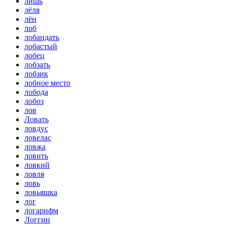
лишь
лёля
лён
лоб
лобандать
лобастый
лобец
лобзать
лобзик
лобное место
лобода
лобоз
лов
Ловать
ловдус
ловелас
ловжа
ловить
ловкий
ловля
ловь
ловьяшка
лог
логарифм
Логгин