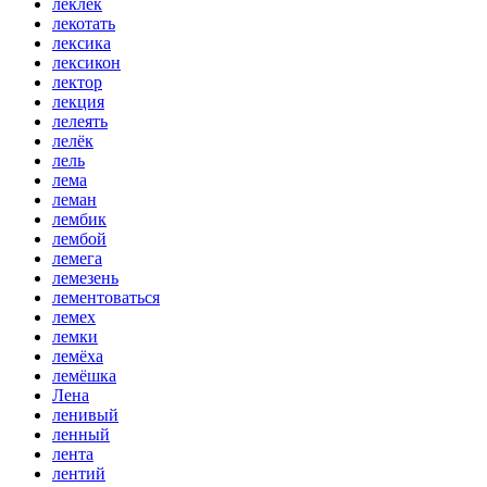
леклек
лекотать
лексика
лексикон
лектор
лекция
лелеять
лелёк
лель
лема
леман
лембик
лембой
лемега
лемезень
лементоваться
лемех
лемки
лемёха
лемёшка
Лена
ленивый
ленный
лента
лентий