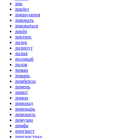
лик
ликбез
ликвидация
ликовать
ликоваться
ликёр
ликтрос
лилек
лилипут
лилия
лиловый
лилок
лиман
лимарь
лимберсы
лимень
лимит
лимон
лимонад
лимонарь
лимонить
лимузин
лимфа
лингвист
лингвистика