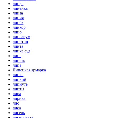
линда
линейка
линза
линия
линёк
линкор
лино
линолеум
линотип
линта
линча суд
линь
линять
липа
Липецкая ярмарка
липка
липкий
липнуть
липты
лира
лирика
лис
лиса
лисель
лисировать