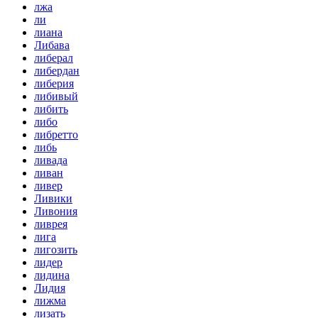
лжа
ли
лиана
Либава
либерал
либердан
либерия
либивый
либить
либо
либретто
либь
ливада
ливан
ливер
Ливики
Ливония
ливрея
лига
лигозить
лидер
лидина
Лидия
лижма
лизать