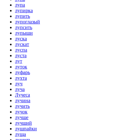
лупа
лупирка
лупить
лупоглазый
лупсить
лупыши
луска
лускат
луспа
луста
лут
луток
луфарь
лухта
луч
луча
Лучеса
лучина
лучить
лучок
лучше
лучший
лушпайки
луща
лущить