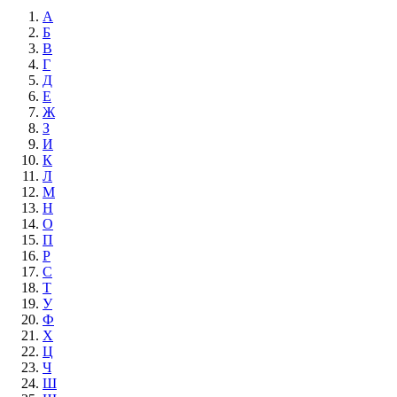
А
Б
В
Г
Д
Е
Ж
З
И
К
Л
М
Н
О
П
Р
С
Т
У
Ф
Х
Ц
Ч
Ш