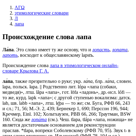
ΛΓΩ
этимологические словари
Л
лапа
Происхождение слова
лапа
Ла́па
. Это слово имеет ту же основу, что и
лопасть
,
лопата
,
лапоть
, восходит к общеславянскому lapstъ.
Происхождение слова
лапа в этимологическом онлайн-
словаре Крылова Г. А.
ла́па
, также презрительно о руке; укр.
ла́па
, блр.
ла́па
, словен.
lара, польск. łара. || Родственно лит. lópa «лапа (собаки,
медведя)», лтш. lãpa «лапа», гот. lōfа «ладонь», др.-исл. lófi —
то же, курд. lарk «лапа»; с другой ступенью вокализма: датск.
lab, шв. labb «лапа», лтш. lę̄pa — то же; см. Буга, РФВ 66, 243
и сл.; 71, 56; М.-Э. 2, 439; Бернекер 1, 690; Перссон 196, 944;
Кречмер, Einl. 102; Хольтхаузен, РВВ 66, 266; Траутман, ВSW
160. Сюда же
лопа́та
(см.). Чеш. tlара, tlápa «лапа, ножища» не
является достаточным основанием для реконструкции
праслав. *tlара, вопреки Соболевскому (РФВ 70, 95). Звук t- в
этом слове вторичен; ср. Ильинский (РФВ 78, 194 и сл.),