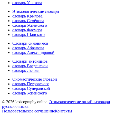
словарь Ушакова
Этимологические словари
словарь Крылова
словарь Семёнова
словарь Успенского
словарь Фасмера
словарь Шанского
Словари синонимов
словарь Абрамова
словарь Александровой
Словари антонимов
словарь Введенской
словарь Львова
Ономастические словари
словарь Петровского
словарь Суперанской
словарь Успенского
© 2026 lexicography.online.
Этимологические онлайн-словари
русского языка
Пользовательское соглашение
Контакты