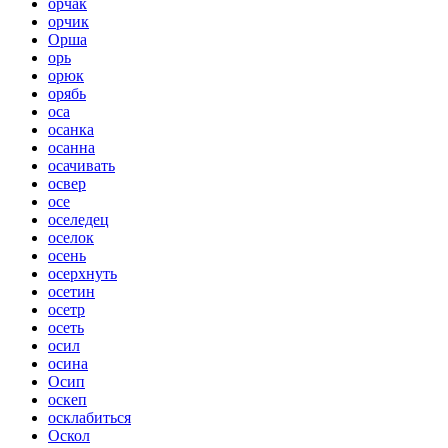
орчак
орчик
Орша
орь
орюк
орябь
оса
осанка
осанна
осачивать
освер
осе
оселедец
оселок
осень
осерхнуть
осетин
осетр
осеть
осил
осина
Осип
оскеп
осклабиться
Оскол