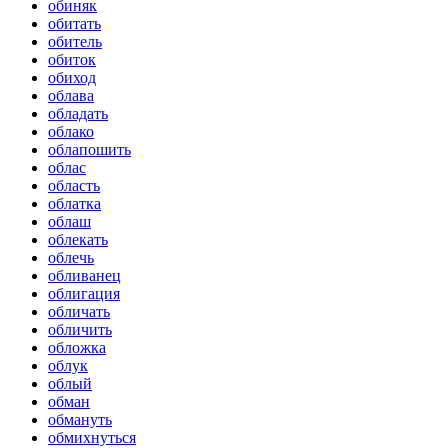
обиняк
обитать
обитель
обиток
обиход
облава
обладать
облако
облапошить
облас
область
облатка
облаш
облекать
облечь
обливанец
облигация
обличать
обличить
обложка
облук
облый
обман
обмануть
обмихнуться