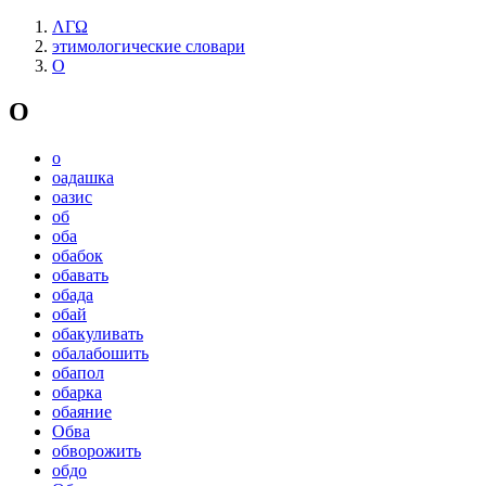
ΛΓΩ
этимологические словари
О
О
о
оадашка
оазис
об
оба
обабок
обавать
обада
обай
обакуливать
обалабошить
обапол
обарка
обаяние
Обва
обворожить
обдо