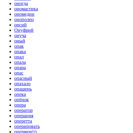
оногда
ономастика
ономедни
онополец
онсий
Онуфрий
онуча
оный
опак
опака
опал
опала
опара
опас
опасный
опахало
опашень
опека
опёнок
опера
оператор
операция
оперетта
оперировать
опермен(т)