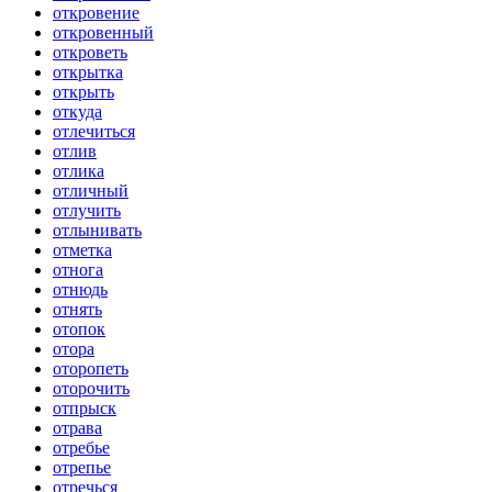
откровение
откровенный
откроветь
открытка
открыть
откуда
отлечиться
отлив
отлика
отличный
отлучить
отлынивать
отметка
отнога
отнюдь
отнять
отопок
отора
оторопеть
оторочить
отпрыск
отрава
отребье
отрепье
отречься