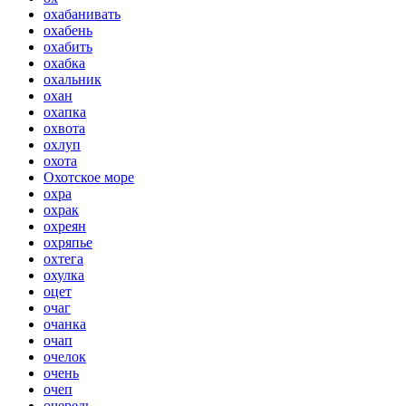
охабанивать
охабень
охабить
охабка
охальник
охан
охапка
охвота
охлуп
охота
Охотское море
охра
охрак
охреян
охряпье
охтега
охулка
оцет
очаг
очанка
очап
очелок
очень
очеп
очередь