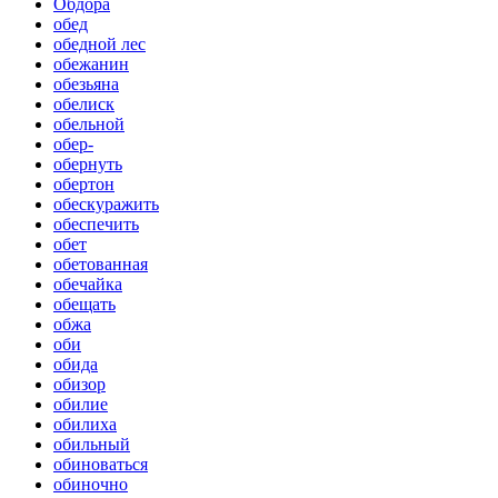
Обдора
обед
обедной лес
обежанин
обезьяна
обелиск
обельной
обер-
обернуть
обертон
обескуражить
обеспечить
обет
обетованная
обечайка
обещать
обжа
оби
обида
обизор
обилие
обилиха
обильный
обиноваться
обиночно