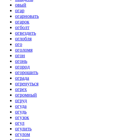
овый
огар
огарновать
огарок
огболт
огвездить
оглобля
ого
оголомя
огон
огонь
огород
огорошить
ограда
огренуться
огрех
огромный
огруд
огуда
огудь
огузок
огул
огулить
огулом
огурец