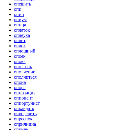
опешить
опи
опий
опиум
опица
оплаток
оплеуха
оплот
оплох
оплошный
опоек
опока
оползень
ополчение
ополчиться
опона
опора
оппозиция
оппонент
оппортунист
оправдать
определить
опреснок
опричнина
опричь