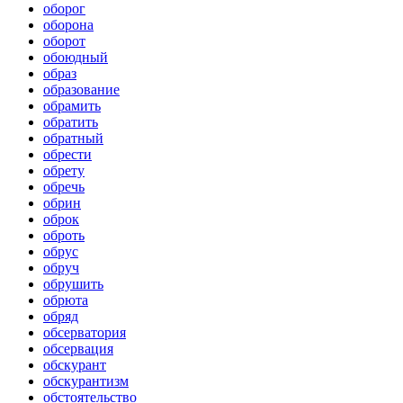
оборог
оборона
оборот
обоюдный
образ
образование
обрамить
обратить
обратный
обрести
обрету
обречь
обрин
оброк
оброть
обрус
обруч
обрушить
обрюта
обряд
обсерватория
обсервация
обскурант
обскурантизм
обстоятельство