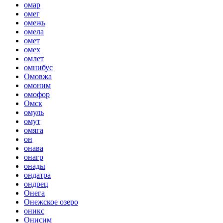
омар
омег
омежь
омела
омет
омех
омлет
омнибус
Омовжа
омоним
омофор
Омск
омуль
омут
омяга
он
онава
онагр
онады
ондатра
ондрец
Онега
Онежское озеро
оникс
Онисим