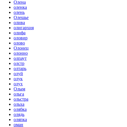
Олена
оленка
олень
Олешье
олива
олигархия
олифа
оловир
олово
Олонец
олонно
олпаут
олстр
олтарь
олуй
олук
олух
Олым
ольга
ольстра
ольха
олябка
олядь
оляпка
оман