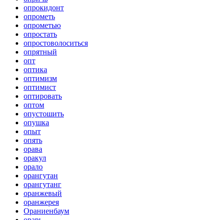
опрокидонт
опрометь
опрометью
опростать
опростоволоситься
опрятный
опт
оптика
оптимизм
оптимист
оптировать
оптом
опустошить
опушка
опыт
опять
орава
оракул
орало
орангутан
орангутанг
оранжевый
оранжерея
Ораниенбаум
орарь