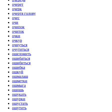
очерет
очерк
очертя голову
очес
очи
очипок
очиток
очки
очкур
очнуться
очутиться
ошеломить
ошибаться
ошибиться
ошибка
ошкуй
ошмалаш
ошметки
ошмыга
ошошь
ошукать
ошурки
ошустать
ощутить