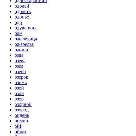
односторонний
одолей
одолеть
одонье
одр
одуванчик
оже
ожеледица
ожерелье
ожина
озда
озева
озел
озеро
озерок
озимь
озой
озон
озор
озорной
озород
оидень
оимин
ой!
ойрат