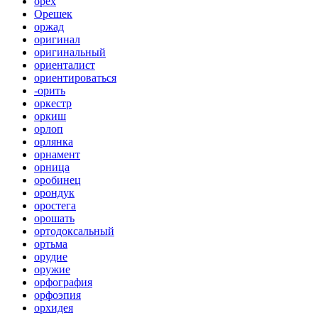
орех
Орешек
оржад
оригинал
оригинальный
ориенталист
ориентироваться
-орить
оркестр
оркиш
орлоп
орлянка
орнамент
орница
оробинец
орондук
оростега
орошать
ортодоксальный
ортьма
орудие
оружие
орфография
орфоэпия
орхидея