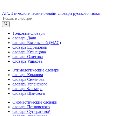
ΛΓΩ
Этимологические онлайн-словари русского языка
Толковые словари
словарь Даля
словарь Евгеньевой (МАС)
словарь Ефремовой
словарь Кузнецова
словарь Ожегова
словарь Ушакова
Этимологические словари
словарь Крылова
словарь Семёнова
словарь Успенского
словарь Фасмера
словарь Шанского
Ономастические словари
словарь Петровского
словарь Суперанской