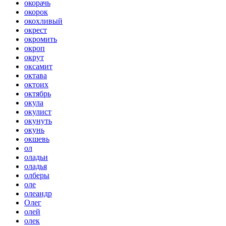
окорачь
окорок
окохливый
окрест
окромить
окроп
окрут
оксамит
октава
октоих
октябрь
окула
окулист
окунуть
окунь
окшевь
ол
оладьи
оладья
олберы
оле
олеандр
Олег
олей
олек