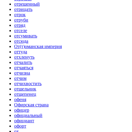
отрешенный
отрицать
отрок
отруби
отряд
отселе
отсумивать
отсюда
От(т)оманская империя
оттуда
отхленуть
отчалить
отчаяться
отчизна
отчим
отчихвостить
отшельник
отщепенец
офеня
Офирская страна
офицер
официальный
официант
офорт
ох