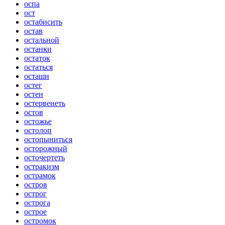
оспа
ост
остабисить
остав
остальной
останки
остаток
остаться
осташи
остег
остен
остервенеть
остов
остожье
остолоп
остопыниться
осторожный
осточертеть
остракизм
острамок
остров
острог
острога
острое
остромок