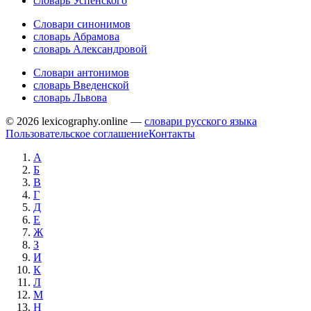
словарь Успенского
Словари синонимов
словарь Абрамова
словарь Александровой
Словари антонимов
словарь Введенской
словарь Львова
© 2026 lexicography.online —
словари русского языка
Пользовательское соглашение
Контакты
А
Б
В
Г
Д
Е
Ж
З
И
К
Л
М
Н