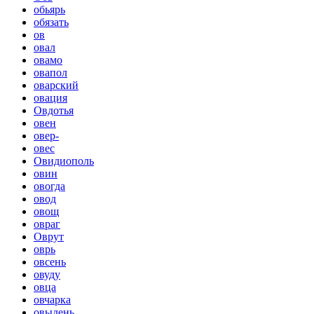
обьярь
обязать
ов
овал
овамо
овапол
оварский
овация
Овдотья
овен
овер-
овес
Овидиополь
овин
овогда
овод
овощ
овраг
Оврут
оврь
овсень
овуду
овца
овчарка
овыдень