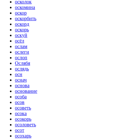
осколок
оскомина
оскор
оскорбить
оскорд
оскорь
оскуй
осёл
ослам
ослеги
ослоп
Ослябя
ослядь
осн
оснач
основа
основание
особа
осов
осоветь
осока
осокорь
осоловеть
осот
осохарь