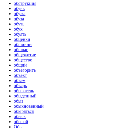
обструкция
обувь
обужа
обуза
обуть
обух
обуять
обценки
обшивни
обшлаг
общежитие
общество
общий
объегорить
объект
объем
объярь
обыватель
обыденный
обыз
обыкновенный
обыряться
обыск
обычай
Обь