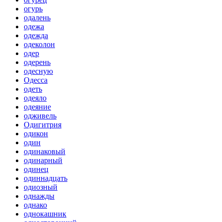
огурь
одалень
одежа
одежда
одеколон
одер
одерень
одесную
Одесса
одеть
одеяло
одеяние
одживель
Одигитрия
одикон
один
одинаковый
одинарный
одинец
одиннадцать
одиозный
однажды
однако
однокашник