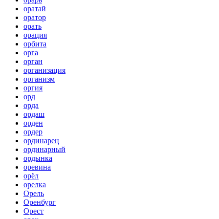
оратай
оратор
орать
орация
орбита
орга
орган
организация
организм
оргия
орд
орда
ордаш
орден
ордер
ординарец
ординарный
ордынка
оревина
орёл
орелка
Орель
Оренбург
Орест