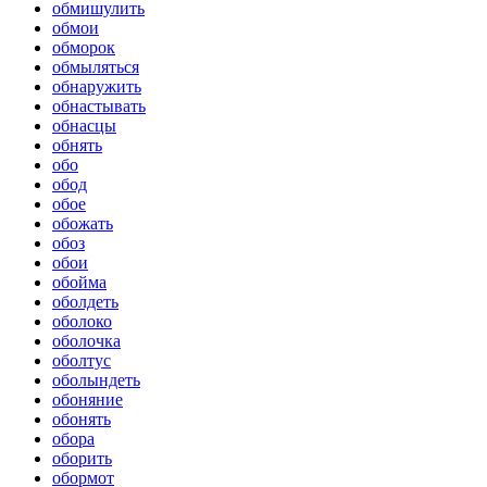
обмишулить
обмои
обморок
обмыляться
обнаружить
обнастывать
обнасцы
обнять
обо
обод
обое
обожать
обоз
обои
обойма
оболдеть
оболоко
оболочка
оболтус
оболындеть
обоняние
обонять
обора
оборить
обормот