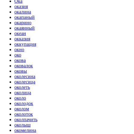
Ока
оказия
окалина
окапаный
окарино
окаянный
океан
окказия
оккупация
окно
око
окова
оковалок
оковы
околесина
околесица
околеть
околица
около
околодок
околом
околоток
околпачить
околыш
окомелина