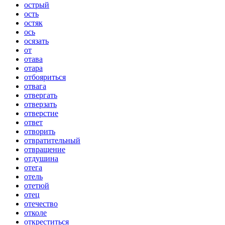
острый
ость
остяк
ось
осязать
от
отава
отара
отбояриться
отвага
отвергать
отверзать
отверстие
ответ
отворить
отвратительный
отвращение
отдушина
отега
отель
отетюй
отец
отечество
отколе
откреститься