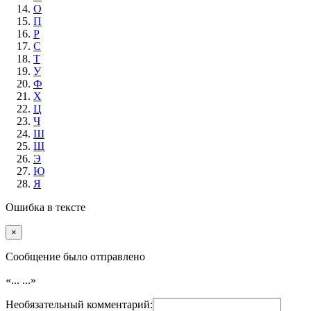
О
П
Р
С
Т
У
Ф
Х
Ц
Ч
Ш
Щ
Э
Ю
Я
Ошибка в тексте
×
Cообщение было отправлено
«...
...»
Необязательный комментарий: