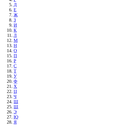
Д
Е
Ж
З
И
К
Л
М
Н
О
П
Р
С
Т
У
Ф
Х
Ц
Ч
Ш
Щ
Э
Ю
Я