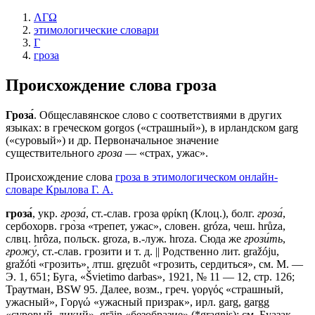
ΛΓΩ
этимологические словари
Г
гроза
Происхождение слова
гроза
Гроза́
. Общеславянское слово с соответствиями в других
языках: в греческом gorgos («страшный»), в ирландском garg
(«суровый») и др. Первоначальное значение
существительного
гроза
— «страх, ужас».
Происхождение слова
гроза в этимологическом онлайн-
словаре Крылова Г. А.
гроза́
, укр.
гроза́
, ст.-слав.
гроза
φρίκη (Клоц.), болг.
гроза́
,
сербохорв. гро̀за «трепет, ужас», словен. gróza, чеш. hrůza,
слвц. hrôza, польск. groza, в.-луж. hroza. Сюда же
грози́ть
,
грожу́
, ст.-слав.
грозити
и т. д. || Родственно лит. gražóju,
gražóti «грозить», лтш. gręzuȏt «грозить, сердиться», см. М. —
Э. 1, 651; Буга, «Švietimo darbas», 1921, № 11 — 12, стр. 126;
Траутман, BSW 95. Далее, возм., греч. γοργός «страшный,
ужасный», Γοργώ «ужасный призрак», ирл. garg, gargg
«суровый, дикий», grāin «безобразие» (*gragnis); см. Буазак