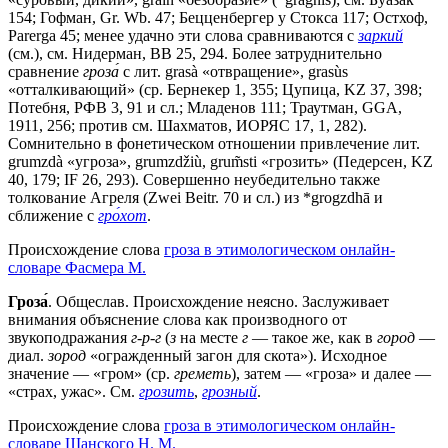
154; Гофман, Gr. Wb. 47; Бецценбергер у Стокса 117; Остхоф,
Parerga 45; менее удачно эти слова сравниваются с
заркий
(см.), см. Нидерман, ВВ 25, 294. Более затруднительно
сравнение
гроза́
с лит. grasà «отвращение», grasùs
«отталкивающий» (ср. Бернекер 1, 355; Цупица, KZ 37, 398;
Потебня, РФВ 3, 91 и сл.; Младенов 111; Траутман, GGA,
1911, 256; против см. Шахматов, ИОРЯС 17, 1, 282).
Сомнительно в фонетическом отношении привлечение лит.
grumzdà «угроза», grumzdžiù, grum̃sti «грозить» (Педерсен, KZ
40, 179; IF 26, 293). Совершенно неубедительно также
толкование Агреля (Zwei Beitr. 70 и сл.) из *grogzdhā и
сближение с
гро́хот
.
Происхождение слова
гроза в этимологическом онлайн-
словаре Фасмера М.
Гроза́
. Общеслав. Происхождение неясно. Заслуживает
внимания объяснение слова как производного от
звукоподражания
г-р-г
(
з
на месте
г
— такое же, как в
город
—
диал.
зород
«огражденный загон для скота»). Исходное
значение — «гром» (ср.
греметь
), затем — «гроза» и далее —
«страх, ужас». См.
грозить
,
грозный
.
Происхождение слова
гроза в этимологическом онлайн-
словаре Шанского Н. М.