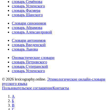
словарь Семёнова
словарь Успенского
словарь Фасмера
словарь Шанского
Словари синонимов
словарь Абрамова
словарь Александровой
Словари антонимов
словарь Введенской
словарь Львова
Ономастические словари
словарь Петровского
словарь Суперанской
словарь Успенского
© 2026 lexicography.online.
Этимологические онлайн-словари
русского языка
Пользовательское соглашение
Контакты
А
Б
В
Г