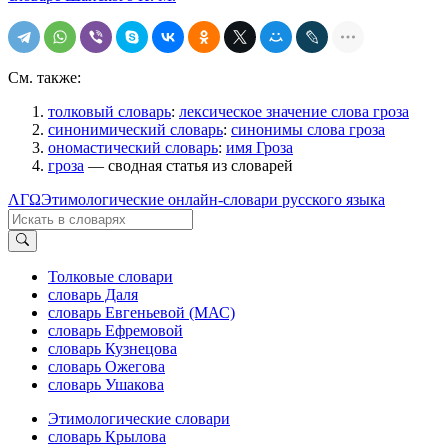
См. также:
толковый словарь
:
лексическое значение слова гроза
синонимический словарь
:
синонимы слова гроза
ономастический словарь
:
имя Гроза
гроза
— сводная статья из словарей
ΛΓΩ
Этимологические онлайн-словари русского языка
Толковые словари
словарь Даля
словарь Евгеньевой (МАС)
словарь Ефремовой
словарь Кузнецова
словарь Ожегова
словарь Ушакова
Этимологические словари
словарь Крылова