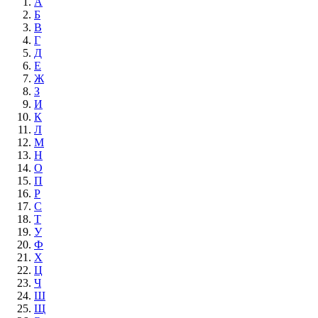
А
Б
В
Г
Д
Е
Ж
З
И
К
Л
М
Н
О
П
Р
С
Т
У
Ф
Х
Ц
Ч
Ш
Щ