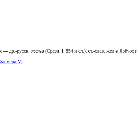
х — др.-русск.
желꙗ
(Срезн. I, 854 и сл.), ст.-слав.
желꙗ
θρῆνος (
Фасмера М.