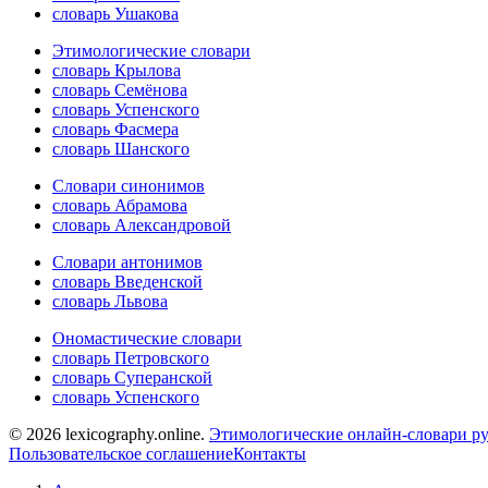
словарь Ушакова
Этимологические словари
словарь Крылова
словарь Семёнова
словарь Успенского
словарь Фасмера
словарь Шанского
Словари синонимов
словарь Абрамова
словарь Александровой
Словари антонимов
словарь Введенской
словарь Львова
Ономастические словари
словарь Петровского
словарь Суперанской
словарь Успенского
© 2026 lexicography.online.
Этимологические онлайн-словари ру
Пользовательское соглашение
Контакты