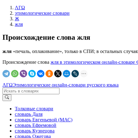
ΛΓΩ
этимологические словари
Ж
жля
Происхождение слова
жля
жля
«печаль, оплакивание», только в СПИ; в остальных случая
Происхождение слова
жля в этимологическом онлайн-словаре 
ΛΓΩ
Этимологические онлайн-словари русского языка
Толковые словари
словарь Даля
словарь Евгеньевой (МАС)
словарь Ефремовой
словарь Кузнецова
словарь Ожегова