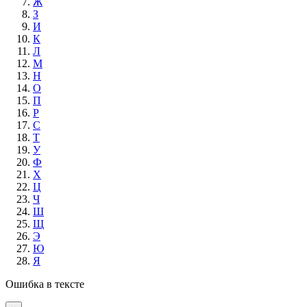
Ж
З
И
К
Л
М
Н
О
П
Р
С
Т
У
Ф
Х
Ц
Ч
Ш
Щ
Э
Ю
Я
Ошибка в тексте