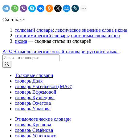
См. также:
толковый словарь
:
лексическое значение слова икона
синонимический словарь
:
синонимы слова икона
икона
— сводная статья из словарей
ΛΓΩ
Этимологические онлайн-словари русского языка
Толковые словари
словарь Даля
словарь Евгеньевой (МАС)
словарь Ефремовой
словарь Кузнецова
словарь Ожегова
словарь Ушакова
Этимологические словари
словарь Крылова
словарь Семёнова
словарь Успенского