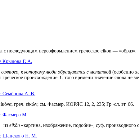
вал с последующим переоформлением греческое eikon — «образ».
 Крылова Г. А.
 святого, к которому люди обращаются с молитвой
(особенно ха
ет греческое происхождение. С того времени значение слова не 
е Семёнова А. В.
 εἰκόνα, греч. εἰκών; см. Фасмер, ИОРЯС 12, 2, 235; Гр.-сл. эт. 66.
е Фасмера М.
— из
eikōn
«картина, изображение, подобие», суф. производного 
е Шанского Н. М.