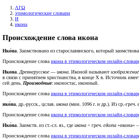
ΛΓΩ
этимологические словари
И
икона
Происхождение слова
икона
Ико́на
. Заимствовано из старославянского, который заимство
Происхождение слова
икона в этимологическом онлайн-словаре
Икона
.
Древнерусское
—
икона.
Иконой называют
изображение
в связи с принятием христианства, в конце X в. Источник име
сей день.
Производные
: иконостас, иконный.
Происхождение слова
икона в этимологическом онлайн-словар
ико́на
, др.-русск., цслав.
икона
(мин. 1096 г. и др.). Из ср.-греч.
Происхождение слова
икона в этимологическом онлайн-словар
Ико́на
. Заимств. из ст.-сл. яз., где
икона
< греч.
eikona
«икона» 
Происхождение слова
икона в этимологическом онлайн-словар