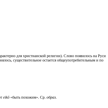
рактерно для христианской религии). Слово появилось на Руси
менялось, существительное остается общеупотребительным и по
от
eikō
«быть похожим». Ср.
образ
.