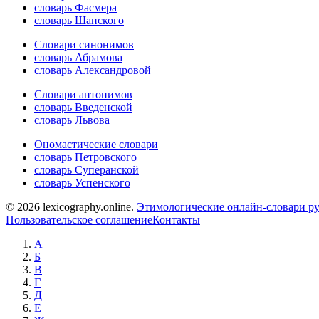
словарь Фасмера
словарь Шанского
Словари синонимов
словарь Абрамова
словарь Александровой
Словари антонимов
словарь Введенской
словарь Львова
Ономастические словари
словарь Петровского
словарь Суперанской
словарь Успенского
© 2026 lexicography.online.
Этимологические онлайн-словари ру
Пользовательское соглашение
Контакты
А
Б
В
Г
Д
Е