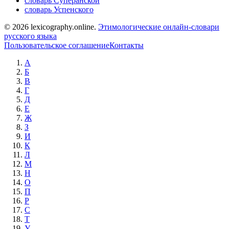
словарь Суперанской
словарь Успенского
© 2026 lexicography.online.
Этимологические онлайн-словари
русского языка
Пользовательское соглашение
Контакты
А
Б
В
Г
Д
Е
Ж
З
И
К
Л
М
Н
О
П
Р
С
Т
У