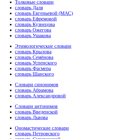
Толковые словари
словарь Даля
словарь Евгеньевой (МАС)
словарь Ефремовой
словарь Кузнецова
словарь Ожегова
словарь Ушакова
Этимологические словари
словарь Крылова
словарь Семёнова
словарь Успенского
словарь Фасмера
словарь Шанского
Словари синонимов
словарь Абрамова
словарь Александровой
Словари антонимов
словарь Введенской
словарь Львова
Ономастические словари
словарь Петровского