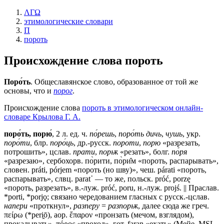
ΛΓΩ
этимологические словари
П
пороть
Происхождение слова
пороть
Поро́ть
. Общеславянское слово, образованное от той же
основы, что и
порог
.
Происхождение слова
пороть в этимологическом онлайн-
словаре Крылова Г. А.
поро́ть, порю́
, 2 л. ед. ч.
по́решь
,
поро́ть дичь
,
чушь
, укр.
поро́ти
, блр.
поро́ць
, др.-русск.
пороти
,
порю
«разрезать,
потрошить», цслав.
прати
,
порѭ
«резать», болг.
по́ря
«разрезаю», сербохорв. по̀рити, по̀ри̑м «пороть, распарывать»,
словен. práti, pórjem «пороть (но шву)», чеш. párati «пороть,
распарывать», слвц. раrаt᾽ — то же, польск. próć, porzę
«пороть, разрезать», в.-луж. próć, роru, н.-луж. projś. || Праслав.
*porti, *porjǫ; связано чередованием гласных с русск.-цслав.
напери
«проткнул»,
разперу
=
разпорѭ
, далее сюда же греч.
πείρω (*реri̯ō), аор. ἔπαρον «пронзать (мечом, взглядом),
прокалывать», πόρος «проход», гот. fаrаn «ехать» (Мейе, МSL