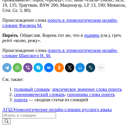
19, 135; Траутман, ВSW 206; Маценауэр, LF 13, 190; Миккола,
Ursl. Gr. 3, 80).
Происхождение слова
пороть в этимологическом онлайн-
словаре Фасмера М.
Поро́ть
. Общеслав. Корень тот же, что в
пырять
(см.), греч.
peirō
«колю, режу».
Происхождение слова
пороть в этимологическом онлайн-
словаре Шанского Н. М.
См. также:
толковый словарь
:
лексическое значение слова пороть
синонимический словарь
:
синонимы слова пороть
пороть
— сводная статья из словарей
ΛΓΩ
Этимологические онлайн-словари русского языка